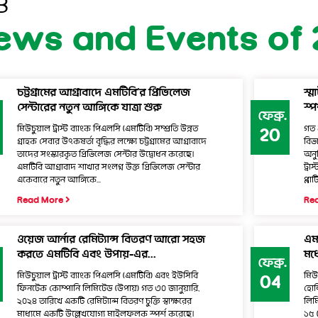
B
ews and Events of 
চট্টগ্রামের আগ্রাবাদে এমটিবি’র প্রিভিলেজ
স্ম
সেন্টারের নতুন আঙ্গিকে যাত্রা শুরু
স্প
ফেব্রু.
মিউচুয়াল ট্রাস্ট ব্যাংক পিএলসি (এমটিবি) সম্প্রতি উন্নত
গত 
20
গ্রাহক সেবার উৎকষর্তা বৃদ্ধির লক্ষ্যে চট্টগ্রামের আগ্রাবাদে
বিভ
তাদের সংস্কারকৃত প্রিভিলেজ সেন্টার উদ্বোধন করেছে।
অনু
এমটিবি আগ্রাবাদ শাখার সংলগ্ন উক্ত প্রিভিলেজ সেন্টার
ট্রা
একেবারে নতুন আঙ্গিকে...
প্লাট
Read More
Re
ওয়েজ আর্নার রেমিট্যান্স বিতরণ আরো সহজ
এম
করতে এমটিবি এবং উপায়-এর...
মধ্
ফেব্রু.
মিউচুয়াল ট্রাস্ট ব্যাংক পিএলসি (এমটিবি) এবং ইউসিবি
মিউ
04
ফিনটেক কোম্পানি লিমিটেড (উপায়) গত ৩০ জানুয়ারি,
হোল
২০২৪ তারিখে একটি রেমিট্যান্স বিতরণ চুক্তি স্বাক্ষরের
লিম
মাধ্যমে একটি উল্লেখযোগ্য মাইলফলক স্পর্শ করেছে।
১৫ 