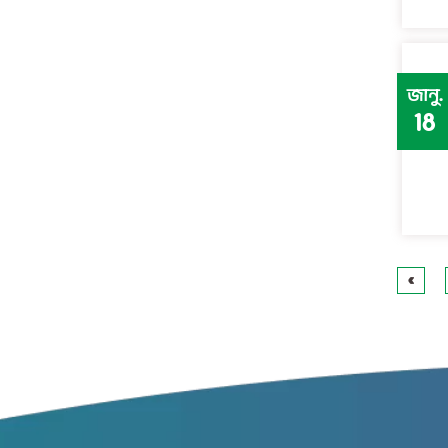
জানু.
18
«