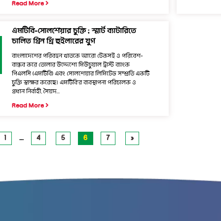
Read More
এমটিবি-সোলশেয়ার চুক্তি : স্মার্ট ব্যাটারিতে
চালিত গ্রিন থ্রি হুইলারের যুগ
বাংলাদেশের পরিবহন খাতকে আরো টেকসই ও পরিবেশ-
বান্ধব করে তোলার উদ্দেশ্যে মিউচুয়াল ট্রাস্ট ব্যাংক
পিএলসি (এমটিবি) এবং সোলশেয়ার লিমিটেড সম্প্রতি একটি
চুক্তি স্বাক্ষর করেছে। এমটিবি’র ব্যবস্থাপনা পরিচালক ও
প্রধান নির্বাহী, সৈয়দ...
Read More
1
…
4
5
6
7
»