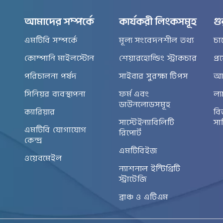
আমাদের সম্পর্কে
কার্যকরী লিংকসমূহ
গু
এমটিবি সম্পর্কে
মূল্য সংবেদনশীল তথ্য
চা
কোম্পানি মাইলস্টোন
শেয়ারহোল্ডিং স্ট্রাকচার
প্
পরিচালনা পর্ষদ
সাইবার সুরক্ষা টিপস
আর
সিনিয়র ব্যবস্থাপনা
ফর্ম এবং
ল্য
ডাউনলোডসমূহ
ক্যারিয়ার
বি
সাস্টেইন্যাবিলিটি
সা
এমটিবি যোগাযোগ
রিপোর্ট
কেন্দ্র
এমটিবিইজ
ওয়েবমেইল
ন্যাশনাল ইন্টিগ্রিটি
স্ট্রাটেজি
ব্রাঞ্চ ও এটিএম