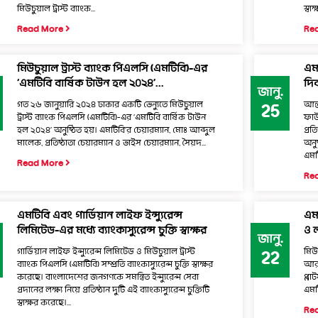
মিউচুয়াল ট্রাস্ট ব্যাংক...
স্বাক
Read More
Re
মিউচুয়াল ট্রাস্ট ব্যাংক পিএলসি (এমটিবি)-এর
এম
‘এমটিবি বার্ষিক টাউন হল ২০২৪’...
দি
জানু.
গত ২৬ জানুয়ারি ২০২৪ ঢাকার একটি ভেন্যুতে মিউচুয়াল
আন্
25
ট্রাস্ট ব্যাংক পিএলসি (এমটিবি)-এর ‘এমটিবি বার্ষিক টাউন
ফাউন
হল ২০২৪’ অনুষ্ঠিত হয়। এমটিবি’র চেয়ারম্যান, মোঃ আব্দুল
প্র
মালেক, প্রতিষ্ঠাতা চেয়ারম্যান ও ভাইস চেয়ারম্যান, সৈয়দ...
অনু
এমট
Read More
Re
এমটিবি এবং গার্ডিয়ান লাইফ ইন্স্যুরেন্স
এম
লিমিটেড-এর মধ্যে ব্যাংকাস্যুরেন্স চুক্তি স্বাক্ষর
ও ল
জানু.
গার্ডিয়ান লাইফ ইন্স্যুরেন্স লিমিটেড ও মিউচুয়াল ট্রাস্ট
মিউ
22
ব্যাংক পিএলসি (এমটিবি) সম্প্রতি ব্যাংকাস্যুরেন্স চুক্তি স্বাক্ষর
আর 
করেছে। বাংলাদেশের জনগণকে সমন্বিত ইন্স্যুরেন্স সেবা
প্লা
প্রদানের লক্ষ্য নিয়ে প্রতিষ্ঠান দুটি এই ব্যাংকাস্যুরেন্স চুক্তিটি
এমটি
স্বাক্ষর করেছে।...
Re