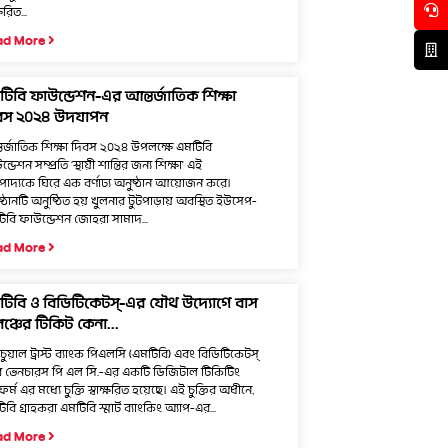
্ষরিত...
ad More
টিবি ফাউন্ডেশন-এর আন্তর্জাতিক শিক্ষা
বস ২০২৪ উদযাপন
তর্জাতিক শিক্ষা দিবস ২০২৪ উপলক্ষে এমটিবি
্ডেশন সম্প্রতি ‘স্থায়ী শান্তির জন্য শিক্ষা' এই
তিপাদ্যকে ঘিরে এক বর্ণাঢ্য অনুষ্ঠান আয়োজন করে।
ষ্ঠানটি অনুষ্ঠিত হয় খুলনার টুটপাড়ায় অবস্থিত ইউসেপ-
িবি ফাউন্ডেশন জোহরা সামাদ...
ad More
টিবি ও বিডিটিকেটস্-এর যৌথ উদ্যোগে বাস
ঞ্চের টিকিট কেনা...
চুয়াল ট্রাস্ট ব্যাংক পিএলসি (এমটিবি) এবং বিডিটিকেটস্
ভেনচারস পি এল সি.-এর একটি ডিজিটাল টিকিটিং
টফর্ম এর মধ্যে চুক্তি স্বাক্ষরিত হয়েছে। এই চুক্তির অধীনে,
বি গ্রাহকরা এমটিবি স্মার্ট ব্যাংকিং অ্যাপ-এর...
ad More