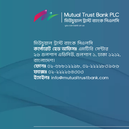
মিউচুয়াল ট্রাস্ট ব্যাংক পিএলসি
কর্পোরেট হেড অফিসঃ
এমটিবি সেন্টার
২৬ গুলশান এভিনিউ, গুলশান ১, ঢাকা ১২১২,
বাংলাদেশ।
ফোনঃ
০২-৫৮৮১২২৯৮, ০২-২২২২৮৩৯৬৬
ফ্যাক্সঃ
০২-২২২২৬৪৩০৩
ইমেইলঃ
info@mutualtrustbank.com