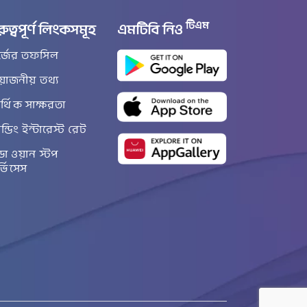
টিএম
রুত্বপূর্ণ লিংকসমূহ
এমটিবি নিও
র্জের তফসিল
রয়োজনীয় তথ্য
্থিক সাক্ষরতা
ান্ডিং ইন্টারেস্ট রেট
ডা ওয়ান স্টপ
র্ভিসেস