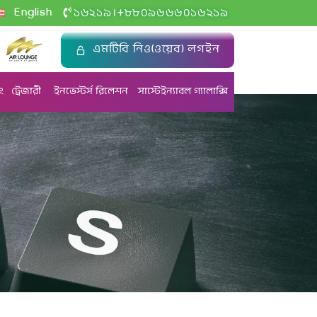
+
English
১৬২১৯
৮৮০৯৬৬৬০১৬২১৯
|
এমটিবি নিও(ওয়েব) লগইন
ং
ট্রেজারী
ইনভেস্টর্স রিলেশন
সাস্টেইন্যাবল গ্যালাক্সি