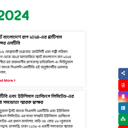
2024
ার্ট বাংলাদেশ রান ২০২৪-এর প্লাটিনাম
ন্সর এমটিবি
১৬ ফেব্রুয়ারী শুক্রবার, আইসিটি এবং মন্ত্রী পরিষদ
াগ থেকে অ২র আয়োজিত স্মার্ট বাংলাদেশ রান ২০২৪
ষ্ঠিত হয় রাজধানীর প্রাণকেন্দ্র হাতিরঝিল-এ। মিউচুয়াল
স্ট ব্যাংক পিএলসি (এমটিবি) এই অনুষ্ঠানটির একমাত্র
িনাম...
ad More
টিবি এবং ইউনিমাস হোল্ডিংস লিমিটেড-এর
যে সমঝোতা স্মারক স্বাক্ষর
চুয়াল ট্রাস্ট ব্যাংক পিএলসি (এমটিবি) এবং ইউনিমাস
্ডিংস লিমিটেড-এর মধ্যে সম্প্রতি ইউনিমাস হোল্ডিংস
িটেড-এর প্রধান কার্যালয়, বাড়ি ০৪, রোড ২৮ (পুরাতন)
(নতুন), ধানমন্ডি, ঢাকা ১২০৯-এ একটি সমঝোতা স্মারক