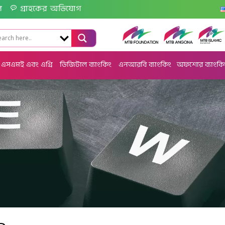
ল
গ্রাহকের অভিযোগ
এসএমই এবং এগ্রি
ডিজিটাল ব্যাংকিং
এনআরবি ব্যাংকিং
অফশোর ব্যাংকি