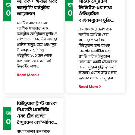
আর্থিক সাক্ষরতা এবং
লাইফ ইন্স্যুরেন্স
জানু.
জানু.
অন্তর্ভুক্তি কর্মসূচির
লিমিটেড-এর মধ্যে
08
08
আয়োজন
ঐতিহাসিক
ব্যাংকাসুরেন্স চুক্তি...
এমটিবি অঙ্গনা’র প্রথম
আর্থিক সাক্ষরতা এবং
বাংলাদেশের জনগণকে
অন্তর্ভুক্তি কর্মসূচিতে মুন্সীগঞ্জ
সমন্বিত আর্থিক সেবা
অঞ্চলের কৃষক, নিম্ন আয়ের
প্রদানের লক্ষ্য নিয়ে,
প্রান্তিক মানুষ, ছাত্র এবং ক্ষুদ্র
মিউচুয়াল ট্রাস্ট ব্যাংক
উদ্যোক্তা সহ বিভিন্ন
পিএলসি (এমটিবি) এবং
পটভূমির ২৫০ জন লোক
প্রগতি লাইফ ইন্স্যুরেন্স
অংশগ্রহণ করেছেন। এই
লিমিটেড একটি ঐতিহাসিক
ইভেন্টের লক্ষ্য...
ব্যাংকাসুরেন্স চুক্তি স্বাক্ষর
করেছে। এখানে উল্লেখ করা
Read More
দরকার যে ব্যাংকাসুরেন্স...
Read More
মিউচুয়াল ট্রাস্ট ব্যাংক
পিএলসি (এমটিবি)
জানু.
এবং গ্রীন ডেল্টা
04
ইন্স্যুরেন্স কোম্পানির...
বাংলাদেশের জনগণকে