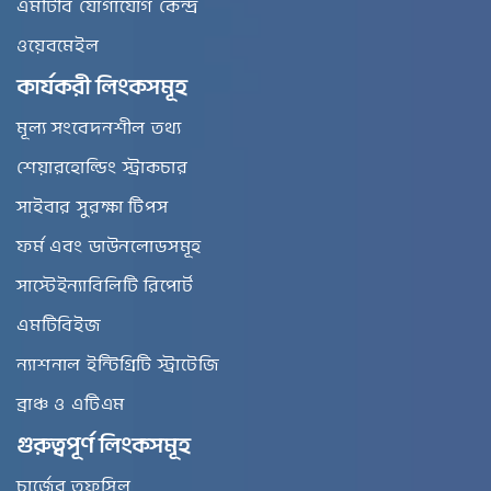
এমটিবি যোগাযোগ কেন্দ্র
ওয়েবমেইল
কার্যকরী লিংকসমূহ
মূল্য সংবেদনশীল তথ্য
শেয়ারহোল্ডিং স্ট্রাকচার
সাইবার সুরক্ষা টিপস
ফর্ম এবং ডাউনলোডসমূহ
সাস্টেইন্যাবিলিটি রিপোর্ট
এমটিবিইজ
ন্যাশনাল ইন্টিগ্রিটি স্ট্রাটেজি
ব্রাঞ্চ ও এটিএম
গুরুত্বপূর্ণ লিংকসমূহ
চার্জের তফসিল