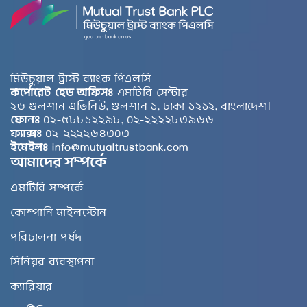
মিউচুয়াল ট্রাস্ট ব্যাংক পিএলসি
কর্পোরেট হেড অফিসঃ
এমটিবি সেন্টার
২৬ গুলশান এভিনিউ, গুলশান ১, ঢাকা ১২১২, বাংলাদেশ।
ফোনঃ
০২-৫৮৮১২২৯৮, ০২-২২২২৮৩৯৬৬
ফ্যাক্সঃ
০২-২২২২৬৪৩০৩
ইমেইলঃ
info@mutualtrustbank.com
আমাদের সম্পর্কে
এমটিবি সম্পর্কে
কোম্পানি মাইলস্টোন
পরিচালনা পর্ষদ
সিনিয়র ব্যবস্থাপনা
ক্যারিয়ার