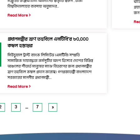
মঞ্জুরের উল্লেখযোগ্য অবদানের স্বীকৃতি স্বরূপ , ঢাকা
খাত
বিশ্ববিদ্যালয়ের ব্যবসায় অনুষদের...
প্র
জন 
Read More
Re
প্রধানমন্ত্রীর ত্রাণ তহবিলে এমটিবি’র ৮০,০০০
কম্বল হস্তান্তর
মিউচুয়াল ট্রাস্ট ব্যাংক লিমিটেড (এমটিবি) সম্প্রতি
সামাজিক দায়বদ্ধতা কর্মসূচীর অংশ হিসেবে দেশের বিভিন্ন
অঞ্চলের শীতার্ত মানুষের মাঝে বিতরণের জন্য প্রধানমন্ত্রীর
ত্রাণ তহবিলে কম্বল প্রদান করেছে। গণপ্রজাতন্ত্রী বাংলাদেশ
সরকারের মাননীয় প্রধানমন্ত্রী,...
Read More
2
3
…
7
»