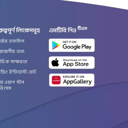
টিএম
রুত্বপূর্ণ লিংকসমূহ
এমটিবি নিও
র্জের তফসিল
রয়োজনীয় তথ্য
্থিক সাক্ষরতা
ান্ডিং ইন্টারেস্ট রেট
ডা ওয়ান স্টপ
র্ভিসেস