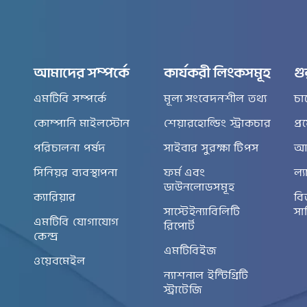
আমাদের সম্পর্কে
কার্যকরী লিংকসমূহ
গু
এমটিবি সম্পর্কে
মূল্য সংবেদনশীল তথ্য
চা
কোম্পানি মাইলস্টোন
শেয়ারহোল্ডিং স্ট্রাকচার
প্
পরিচালনা পর্ষদ
সাইবার সুরক্ষা টিপস
আর
সিনিয়র ব্যবস্থাপনা
ফর্ম এবং
ল্য
ডাউনলোডসমূহ
ক্যারিয়ার
বি
সাস্টেইন্যাবিলিটি
সা
এমটিবি যোগাযোগ
রিপোর্ট
কেন্দ্র
এমটিবিইজ
ওয়েবমেইল
ন্যাশনাল ইন্টিগ্রিটি
স্ট্রাটেজি