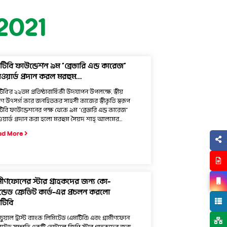
2021
টিবি ফাউন্ডেশন ৯ম “ব্রেভারি এন্ড কারেজ”
াওয়ার্ড প্রদান করল মরহুম...
িবি’র ২২তম প্রতিষ্ঠাবার্ষিকী উদযাপন উপলক্ষে, স্বীয়
ণ উৎসর্গ করে জনহিতকর সাহসী কাজের স্বীকৃতি স্বরূপ
িবি ফাউন্ডেশনের পক্ষ থেকে ৯ম “ব্রেভারি এন্ড কারেজ”
াওয়ার্ড প্রদান করা হলো মরহুম সৈয়দ শাহ্ আলমের...
ad More
ামীণফোনের স্টার গ্রাহকদের জন্য কো-
্যান্ডেড ক্রেডিট কার্ড-এর প্রচলন করলো
টিবি
চুয়াল ট্রাস্ট ব্যাংক লিমিটেড (এমটিবি) এবং গ্রামীণফোন