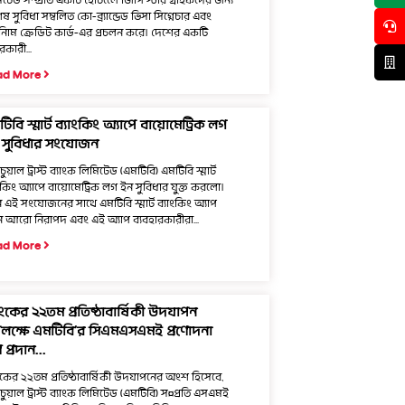
িটেড সম্প্রতি একটি হােটলেে জিপি স্টার গ্রাহকদের জন্য
ষ সুবিধা সম্বলিত কো-ব্র্যান্ডেড ভিসা সিগ্নেচার এবং
াটনিাম ক্রেডিট কার্ড-এর প্রচলন করে। দেশের একটি
রকারী...
ad More
িবি স্মার্ট ব্যাংকিং অ্যাপে বায়োমেট্রিক লগ
 সুবিধার সংযোজন
ুয়াল ট্রাস্ট ব্যাংক লিমিটেড (এমটিবি) এমটিবি স্মার্ট
াংকিং অ্যাপে বায়োমেট্রিক লগ ইন সুবিধার যুক্ত করলো।
ন এই সংযোজনের সাথে এমটিবি স্মার্ট ব্যাংকিং অ্যাপ
 আরো নিরাপদ এবং এই অ্যাপ ব্যবহারকারীরা...
ad More
াংকের ২২তম প্রতিষ্ঠাবার্ষিকী উদযাপন
লক্ষে এমটিবি’র সিএমএসএমই প্রণোদনা
প্রদান...
াংকের ২২তম প্রতিষ্ঠাবার্ষিকী উদযাপনের অংশ হিসেবে,
চুয়াল ট্রাস্ট ব্যাংক লিমিটেড (এমটিবি) স¤প্রতি এসএমই