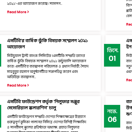
লিম
২০২১’-এর আয়োজন করেছে। স্যামসন...
বিশে
প্ল
Read More
বেস
Re
এমটিবি’র বার্ষিক ঝুঁকি বিষয়ক সম্মেলন ২০২১
এমট
আয়োজন
ইন
ডিসে.
মিউচুয়াল ট্রাস্ট ব্যাংক লিমিটেড (এমটিবি) সম্প্রতি তাদের
মিউচ
01
বার্ষিক ঝুঁকি বিষয়ক সম্মেলন ২০২১ ভার্চ্যুয়ালি আয়োজন
ব্য
করে। এমটিবি’র ব্যবস্থাপনা পরিচালক ও প্রধান নির্বাহী, সৈয়দ
নতু
মাহবুবুর রহমান অনুষ্ঠানটিতে সভাপতিত্ব করেন এবং
এখন
অতিরিক্ত ব্যবস্থাপনা...
Re
Read More
এমটিবি ফাউন্ডেশন কর্তৃক ‘নিলুফার মঞ্জুর
ব্য
মেমোরিয়াল স্কলারশিপ’ চালু
উপ
নভে.
ঋণ 
এমটিবি ফাউন্ডেশন সম্প্রতি দেশের শিক্ষাক্ষেত্রের উন্নয়নে
06
গুরুত্বপূর্ণ ভূমিকা পালনের নিমিত্তে দেশের বিশিষ্ট শিক্ষাবিদ
ব্য
ও সানবীমস্ স্কুলের প্রতিষ্ঠাতা অধ্যক্ষ, প্রয়াত নিলুফার
মিউ