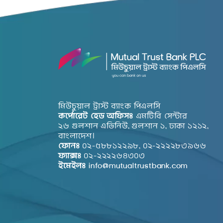
মিউচুয়াল ট্রাস্ট ব্যাংক পিএলসি
কর্পোরেট হেড অফিসঃ
এমটিবি সেন্টার
২৬ গুলশান এভিনিউ, গুলশান ১, ঢাকা ১২১২,
বাংলাদেশ।
ফোনঃ
০২-৫৮৮১২২৯৮, ০২-২২২২৮৩৯৬৬
ফ্যাক্সঃ
০২-২২২২৬৪৩০৩
ইমেইলঃ
info@mutualtrustbank.com