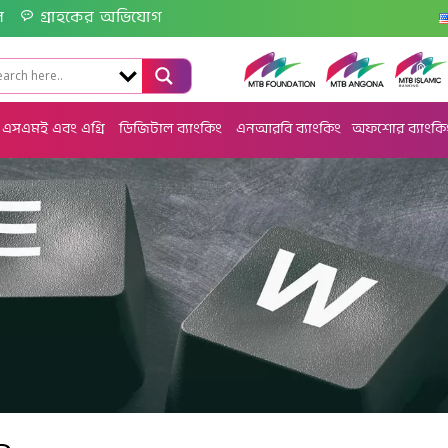
ল
গ্রাহকের অভিযোগ
এসএমই এবং এগ্রি
ডিজিটাল ব্যাংকিং
এনআরবি ব্যাংকিং
অফশোর ব্যাংকি