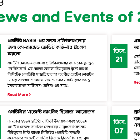
B
ews and Events of 
এমটিবি BASIS-এর সদস্য প্রতিষ্ঠানগুলোর
এম
জন্য কো-ব্র্যান্ডেড ক্রেডিট কার্ড-এর প্রচলন
অ্য
ডিসে.
করলো
এমট
21
জীব
এমটিবি BASIS-এর সদস্য প্রতিষ্ঠানগুলোর জন্য কো-ব্র্যান্ডেড
এমট
ক্রেডিট কার্ড-এর প্রচলন করলো মিউচুয়াল ট্রাস্ট ব্যাংক
অ্য
লিমিটেড (এমটিবি) সম্প্রতি ঢাকায় অবস্থিত হোটেল শেরাটন
ঢাকায় বাংলাদেশ অ্যাসোসিয়েশন অব সফটওয়্যার অ্যান্ড
Re
ইনফরমেশন সার্ভিসেস (বেসিস)-এর সাথে...
Read More
এমটিবি’র ‘এজেন্ট ব্যাংকিং হিরোজ’ আয়োজন
গ্র
ব্র
ব্যাংকের ২২তম প্রতিষ্ঠা বার্ষিকী উদযাপন এবং ২০০তম
ডিসে.
এম
এমটিবি এজেন্ট ব্যাংকিং সেন্টারের উদ্বোধন উপলক্ষ্যে ,
07
মিউচুয়াল ট্রাস্ট ব্যাংক লিমিটেড (এমটিবি) সম্প্রতি
মিউ
সফলভাবে ‘এজেন্ট ব্যাংকিং হিরোজ রিকগনিশন প্রোগ্রাম