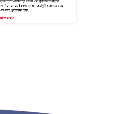
ের উন্নয়নে এমটিবি’র প্রতিশ্রæতি পূননিশ্চিত করার
য়াসে সিএমএসএমই প্রণোদনা ঋণ কর্মসূচির আওতায় ২২
এসএমই গ্রাহককে চেক...
ad More