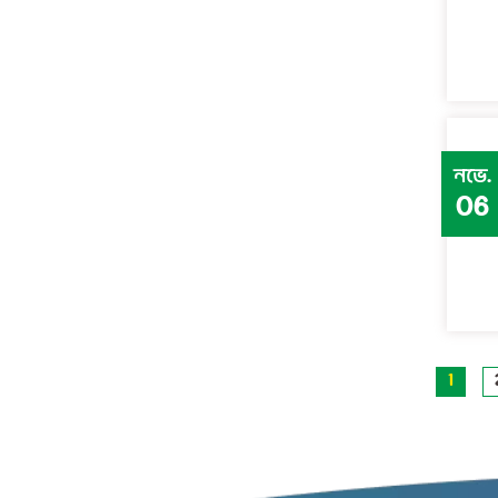
নভে.
06
1