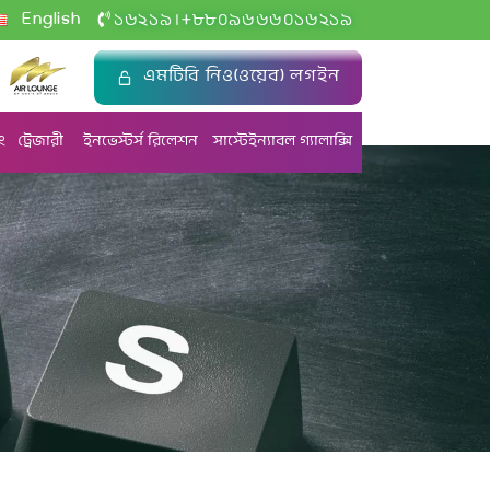
+
English
১৬২১৯
৮৮০৯৬৬৬০১৬২১৯
|
এমটিবি নিও(ওয়েব) লগইন
ং
ট্রেজারী
ইনভেস্টর্স রিলেশন
সাস্টেইন্যাবল গ্যালাক্সি