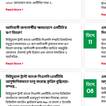
২০২৫’ আয়োজন করে। এমটিবির শাখা ও...
উদ্
নিরা
Read More
Re
আদিবাসী জনগোষ্ঠীর ক্ষমতায়নে এমটিবি’র
এমট
ঋণ বিতরণ
দি
ডিসে.
মিউচুয়াল ট্রাস্ট ব্যাংক (এমটিবি) পিএলসি সম্প্রতি টাঙ্গাইলের
‘আন্
11
মধুপুরে বসবাসরত ৫৫ জন আদিবাসী কৃষকের মধ্যে ঋণ
উদয
বিতরণ করেছে। আদিবাসী জনগোষ্ঠীর আর্থিক অন্তর্ভুক্তি
ডিস
জোরদার, টেকসই কৃষি উন্নয়ন এবং তাদের সামাজিক ও
সহয
অর্থনৈতিক...
সমা
Read More
Re
মিউচুয়াল ট্রাস্ট ব্যাংক পিএলসি (এমটিবি)
এমট
আনুষ্ঠানিকভাবে চালু করেছে কৃত্রিম বুদ্ধিমত্তা-
অনু
ডিসে.
সম্পন্ন...
মিউচ
08
বার
মিউচুয়াল ট্রাস্ট ব্যাংক পিএলসি (এমটিবি) দেশের ডিজিটাল
গত 
ব্যাংকিংয়ে আরেকটি গুরুত্বপূর্ণ পদক্ষেপ নিয়েছে। তাদের
ইসল
ডিজিটাল ব্যাংকিং প্ল্যাটফর্ম MTB Neo তে বাংলা ও ইংরেজি