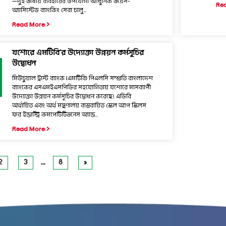
—দুই ভাষায় ব্যবহারের উপযোগী আধুনিক ভয়েস-
Re
অ্যাসিস্টেড ব্যাংকিং সেবা চালু...
Read More
যশোরে এমটিবি’র উদ্যোক্তা উন্নয়ন কর্মসূচির
উদ্বোধন
মিউচুয়াল ট্রাস্ট ব্যাংক (এমটিবি) পিএলসি সম্প্রতি বাংলাদেশ
ব্যাংকের এসএমইএসপিডির সহযোগিতায় যশোরে মাসব্যাপী
উদ্যোক্তা উন্নয়ন কর্মসূচির উদ্বোধন করেছে। এডিবি
অর্থায়িত এবং অর্থ মন্ত্রণালয় বাস্তবায়িত স্কেল আপ স্কিলস
ফর ইন্ডাস্ট্রি কমপেটিটিভনেস অ্যান্ড...
Read More
2
3
…
8
»