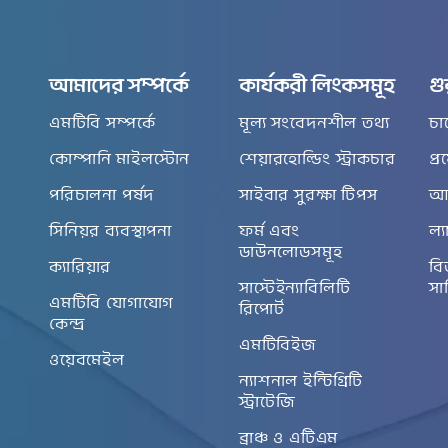
আমাদের সম্পর্কে
কার্যকরী লিংকসমূহ
গু
এমটিবি সম্পর্কে
মূল্য সংবেদনশীল তথ্য
চা
কোম্পানি মাইলস্টোন
শেয়ারহোল্ডিং স্ট্রাকচার
প্
পরিচালনা পর্ষদ
সাইবার সুরক্ষা টিপস
আর
সিনিয়র ব্যবস্থাপনা
ফর্ম এবং
ল্য
ডাউনলোডসমূহ
ক্যারিয়ার
বি
সাস্টেইন্যাবিলিটি
সা
এমটিবি যোগাযোগ
রিপোর্ট
কেন্দ্র
এমটিবিইজ
ওয়েবমেইল
ন্যাশনাল ইন্টিগ্রিটি
স্ট্রাটেজি
ব্রাঞ্চ ও এটিএম