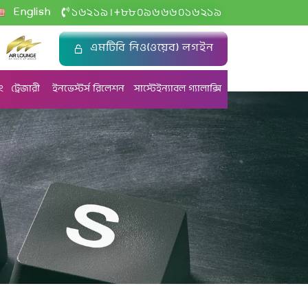
+
English
১৬২১৯
৮৮০৯৬৬৬০১৬২১৯
|
এমটিবি নিও(ওয়েব) লগইন
ং
ট্রেজারী
ইনভেস্টর্স রিলেশন
সাস্টেইন্যাবল গ্যালাক্সি