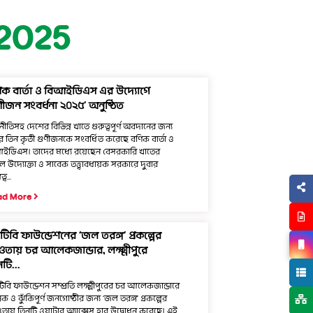
2025
িক বার্তা ও বিআইডিএস এর উদ্যোগে
ণীজন সংবর্ধনা ২০২৫’ অনুষ্ঠিত
নীতিসহ দেশের বিভিন্ন খাতে গুরুত্বপূর্ণ অবদানের জন্য
র তিন কৃতী গুণীজনকে সংবর্ধিত করেছে বণিক বার্তা ও
ইডিএস। তাদের মধ্যে রয়েছেন বেসরকারি খাতের
 উদ্যোক্তা ও সাবেক তত্ত্বাবধায়ক সরকারে দুবার
্ব...
ad More
িবি ফাউন্ডেশনের ‘জল তরঙ্গ’ প্রকল্পের
তায় চর আলেকজান্ডার, লক্ষ্মীপুরে
টি...
িবি ফাউন্ডেশন সম্প্রতি লক্ষ্মীপুরের চর আলেকজান্ডারে
ন্তিক ও ঝুঁকিপূর্ণ জনগোষ্ঠীর জন্য ‘জল তরঙ্গ’ প্রকল্পের
ায় তিনটি ওয়াটার অ্যাক্সেস হাব উদ্বোধন করেছে। এই