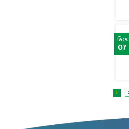
ডিসে.
07
1