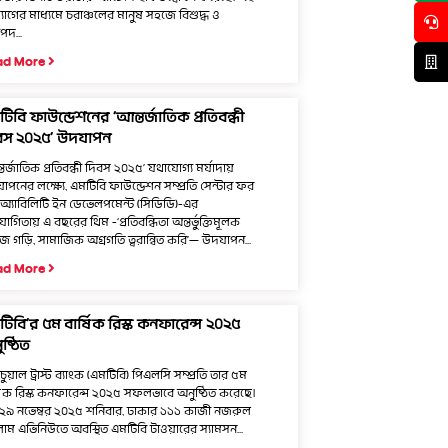
যোগের মাধ্যমে চরাঞ্চলের মানুষ সহজে বিশুদ্ধ ও
পদ...
ad More
িবি ফাউন্ডেশনের ‘আন্তর্জাতিক প্রতিবন্ধী
বস ২০২৫’ উদযাপন
তর্জাতিক প্রতিবন্ধী দিবস ২০২৫’ যথাযোগ্য মর্যাদায়
াপনের লক্ষ্যে, এমটিবি ফাউন্ডেশন সম্প্রতি সেন্টার ফর
অ্যাবিলিটি ইন ডেভেলপমেন্ট (সিডিডি)-এর
োগিতায় এ বছরের থিম -‘প্রতিবন্ধিতা অন্তর্ভুক্তিমূলক
জ গড়ি, সামাজিক অগ্রগতি ত্বরান্বিত করি’— উদযাপন...
ad More
িবি’র ৫ম বার্ষিক রিস্ক কনফারেন্স ২০২৫
ষ্ঠিত
ুয়াল ট্রাস্ট ব্যাংক (এমটিবি) পিএলসি সম্প্রতি তার ৫ম
্ষিক রিস্ক কনফারেন্স ২০২৫ সফলভাবে অনুষ্ঠিত করেছে।
২৯ নভেম্বর ২০২৫ শনিবার, ঢাকার ১১১ কাজী নজরুল
াম এভিনিউতে অবস্থিত এমটিবি টাওয়ারের স্যামসন...