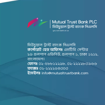
মিউচুয়াল ট্রাস্ট ব্যাংক পিএলসি
কর্পোরেট হেড অফিসঃ
এমটিবি সেন্টার
২৬ গুলশান এভিনিউ, গুলশান ১, ঢাকা ১২১২,
বাংলাদেশ।
ফোনঃ
০২-৫৮৮১২২৯৮, ০২-২২২২৮৩৯৬৬
ফ্যাক্সঃ
০২-২২২২৬৪৩০৩
ইমেইলঃ
info@mutualtrustbank.com