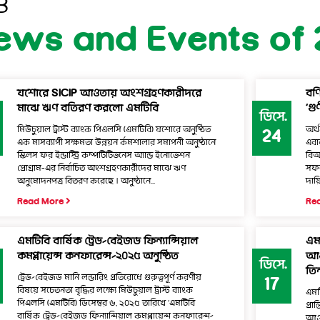
B
ews and Events of 
যশোরে SICIP আওতায় অংশগ্রহণকারীদরে
বণ
মাঝে ঋণ বতিরণ করলো এমটিবি
‘গু
ডিসে.
মিউচুয়াল ট্রাস্ট ব্যাংক পিএলসি (এমটিবি) যশোরে অনুষ্ঠিত
অর্থ
24
এক মাসব্যাপী সক্ষমতা উন্নয়ন র্কমশালার সমাপনী অনুষ্ঠানে
এবা
স্কিলস ফর ইন্ডাস্ট্রি কম্পটিটিভনেস অ্যান্ড ইনোভেশন
বিআ
প্রোগ্রাম-এর নির্বাচিত অংশগ্রহণকারীদের মাঝে ঋণ
সফল
অনুমোদনপত্র বিতরণ করেছে । অনুষ্ঠানে...
দায়িত
Read More
Re
এমটিবি বার্ষিক ট্রেড–বেইজড ফিন্যান্সিয়াল
এমট
কমপ্লায়েন্স কনফারেন্স–২০২৫ অনুষ্ঠিত
আও
ডিসে.
তিন
ট্রেড–বেইজড মানি লন্ডারিং প্রতিরোধে গুরুত্বপূর্ণ করণীয়
17
বিষয়ে সচেতনতা বৃদ্ধির লক্ষ্যে মিউচুয়াল ট্রাস্ট ব্যাংক
এমট
পিএলসি (এমটিবি) ডিসেম্বর ৬, ২০২৫ তারিখে ‘এমটিবি
প্রা
বার্ষিক ট্রেড–বেইজড ফিন্যান্সিয়াল কমপ্লায়েন্স কনফারেন্স–
আওত