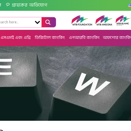
ল
গ্রাহকের অভিযোগ
এসএমই এবং এগ্রি
ডিজিটাল ব্যাংকিং
এনআরবি ব্যাংকিং
অফশোর ব্যাংকি