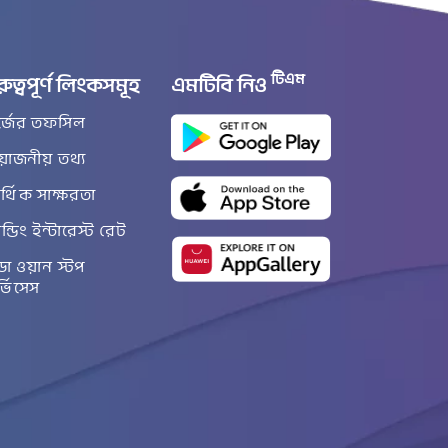
টিএম
রুত্বপূর্ণ লিংকসমূহ
এমটিবি নিও
র্জের তফসিল
রয়োজনীয় তথ্য
্থিক সাক্ষরতা
ান্ডিং ইন্টারেস্ট রেট
ডা ওয়ান স্টপ
র্ভিসেস