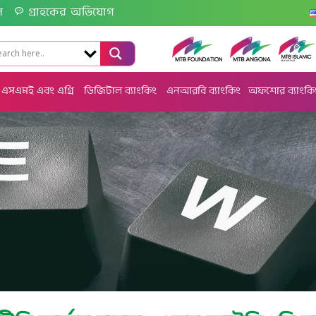
ল
গ্রাহকের অভিযোগ
এসএমই এবং এগ্রি
ডিজিটাল ব্যাংকিং
এনআরবি ব্যাংকিং
অফশোর ব্যাংকি