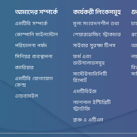
আমাদের সম্পর্কে
কার্যকরী লিংকসমূহ
গু
এমটিবি সম্পর্কে
মূল্য সংবেদনশীল তথ্য
চা
কোম্পানি মাইলস্টোন
শেয়ারহোল্ডিং স্ট্রাকচার
প্
পরিচালনা পর্ষদ
সাইবার সুরক্ষা টিপস
আর
সিনিয়র ব্যবস্থাপনা
ফর্ম এবং
ল্য
ডাউনলোডসমূহ
ক্যারিয়ার
বি
সাস্টেইন্যাবিলিটি
সা
এমটিবি যোগাযোগ
রিপোর্ট
কেন্দ্র
এমটিবিইজ
ওয়েবমেইল
ন্যাশনাল ইন্টিগ্রিটি
স্ট্রাটেজি
ব্রাঞ্চ ও এটিএম