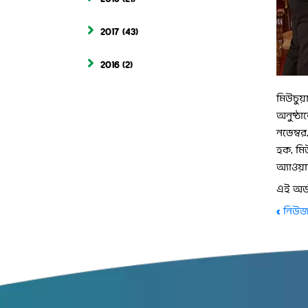
2017
(43)
2016
(2)
মিউচুয়
অনুষ্ঠা
নভেম্ব
হক, মিউ
অ্যাওয়া
এই অর্
« নিউজ