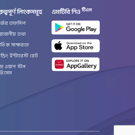
টিএম
রুত্বপূর্ণ লিংকসমূহ
এমটিবি নিও
র্জের তফসিল
রয়োজনীয় তথ্য
্থিক সাক্ষরতা
ান্ডিং ইন্টারেস্ট রেট
ডা ওয়ান স্টপ
র্ভিসেস