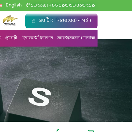
+
English
১৬২১৯
৮৮০৯৬৬৬০১৬২১৯
|
এমটিবি নিও(ওয়েব) লগইন
ং
ট্রেজারী
ইনভেস্টর্স রিলেশন
সাস্টেইন্যাবল গ্যালাক্সি