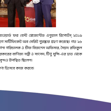
াওয়ার্ড ফর বেস্ট প্রেজেন্টেড এনুয়াল রিপোর্টস্ ২০১৯
াগে সার্টিফিকেট অব মেরিট পুরষ্কার গ্রহণ করেছে। গত ২৬
স্থাপনা পরিচালক ও চীফ বিজনেস অফিসার, সৈয়দ রফিকুল
কারের বাণিজ্য মন্ত্রী ও সাংসদ, টিপু মুন্সি-এর হাত থেকে
াবৃন্দও উপস্থিত ছিলেন।
েরণা হিসেবে কাজ করবে।