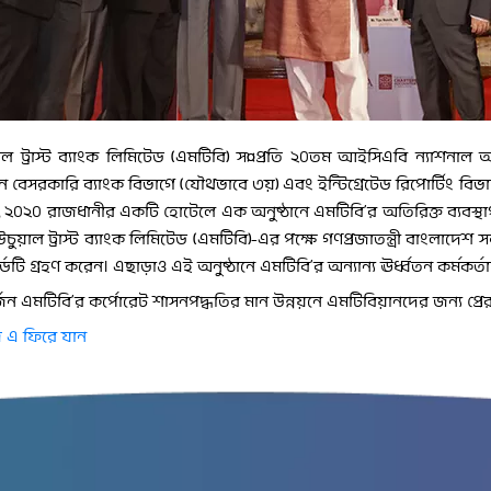
াল ট্রাস্ট ব্যাংক লিমিটেড (এমটিবি) স¤প্রতি ২০তম আইসিএবি ন্যাশনাল অ্য
নে বেসরকারি ব্যাংক বিভাগে (যৌথভাবে ৩য়) এবং ইন্টিগ্রেটেড রিপোর্টিং বিভ
র, ২০২০ রাজধানীর একটি হোটেলে এক অনুষ্ঠানে এমটিবি’র অতিরিক্ত ব্যব
চুয়াল ট্রাস্ট ব্যাংক লিমিটেড (এমটিবি)-এর পক্ষে গণপ্রজাতন্ত্রী বাংলাদেশ সর
র্ডটি গ্রহণ করেন। এছাড়াও এই অনুষ্ঠানে এমটিবি’র অন্যান্য ঊর্ধ্বতন কর্মকর্ত
জন এমটিবি’র কর্পোরেট শাসনপদ্ধতির মান উন্নয়নে এমটিবিয়ানদের জন্য প্র
 এ ফিরে যান