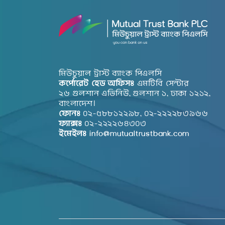
মিউচুয়াল ট্রাস্ট ব্যাংক পিএলসি
কর্পোরেট হেড অফিসঃ
এমটিবি সেন্টার
২৬ গুলশান এভিনিউ, গুলশান ১, ঢাকা ১২১২,
বাংলাদেশ।
ফোনঃ
০২-৫৮৮১২২৯৮, ০২-২২২২৮৩৯৬৬
ফ্যাক্সঃ
০২-২২২২৬৪৩০৩
ইমেইলঃ
info@mutualtrustbank.com