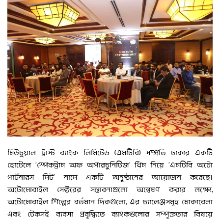
মিউচুয়াল ট্রাস্ট ব্যাংক লিমিটেড (এমটিবি) সম্প্রতি ঢাকার একটি
হোটেলে ‘স্পেকট্রাম অফ অপারচুনিটিজ’ থিম নিয়ে ‘এমটিবি অটো
পার্টনারস মিট’ নামে একটি অনুষ্ঠানের আয়োজন করেছে।
অটোমোবাইল সেক্টরের সম্ভাবনাগুলো অন্বেষণ করার লক্ষ্যে,
অটোমোবাইল শিল্পের বর্তমান দিকগুলো, এর চ্যালেঞ্জসমূহ মোকাবেলা
এবং টেকসই ব্যবসা প্রবৃদ্ধিতে ব্যাংকগুলোর সম্পৃক্ততার বিষয়ে