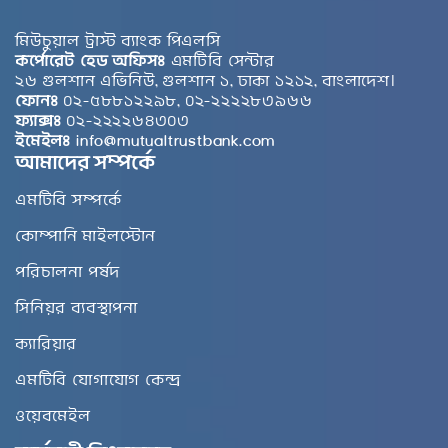
মিউচুয়াল ট্রাস্ট ব্যাংক পিএলসি
কর্পোরেট হেড অফিসঃ
এমটিবি সেন্টার
২৬ গুলশান এভিনিউ, গুলশান ১, ঢাকা ১২১২, বাংলাদেশ।
ফোনঃ
০২-৫৮৮১২২৯৮, ০২-২২২২৮৩৯৬৬
ফ্যাক্সঃ
০২-২২২২৬৪৩০৩
ইমেইলঃ
info@mutualtrustbank.com
আমাদের সম্পর্কে
এমটিবি সম্পর্কে
কোম্পানি মাইলস্টোন
পরিচালনা পর্ষদ
সিনিয়র ব্যবস্থাপনা
ক্যারিয়ার
এমটিবি যোগাযোগ কেন্দ্র
ওয়েবমেইল