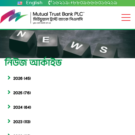
English
১৬২১৯
+৮৮০৯৬৬৬০১৬২১৯
|
নিউজ আর্কাইভ
2026
(45)
2025
(76)
2024
(64)
2023
(113)