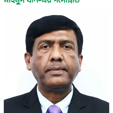
মাহমুদ খান-এর পদোন্নতি