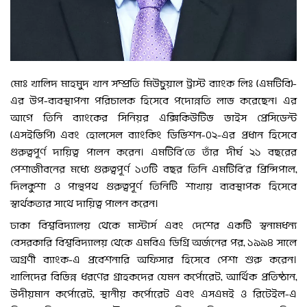
মোঃ খালিদ মাহমুদ খান সম্প্রতি মিউচুয়াল ট্রাস্ট ব্যাংক লিঃ (এমটিবি)-
এর উপ-ব্যবস্থাপনা পরিচালক হিসেবে পদোন্নতি লাভ করেছেন। এর
আগে তিনি ব্যাংকের সিনিয়র এক্সিকিউটিভ ভাইস প্রেসিডেন্ট
(এসইভিপি) এবং হোলসেল ব্যাংকিং ডিভিশন-০২-এর প্রধান হিসেবে
গুরুত্বপূর্ণ দায়িত্ব পালন করেন। এমটিবি’তে তাঁর দীর্ঘ ২১ বছরের
পেশাজীবনের মধ্যে গুরুত্বপূর্ণ ১৩টি বছর তিনি এমটিবি’র প্রিন্সিপাল,
দিলকুশা ও পান্থপথ গুরুত্বপূর্ণ তিনিটি শাখায় ব্যবস্থাপক হিসেবে
স্বার্থকতার সাথে দায়িত্ব পালন করেন।
ঢাকা বিশ্ববিদ্যালয় থেকে মাস্টার্স এবং দেশের একটি স্বনামধন্য
বেসরকারি বিশ্ববিদ্যালয় থেকে এমবিএ ডিগ্রি অর্জনের পর, ১৯৯৪ সালে
অগ্রণী ব্যাংক-এ প্রবেশনারি অফিসার হিসেবে পেশা শুরু করেন।
খালিদের বিভিন্ন ধরণের গ্রাহকদের যেমন কর্পোরেট, আর্থিক প্রতিষ্ঠান,
উদীয়মান কর্পোরেট, স্থানীয় কর্পোরেট এবং এসএমই ও রিটেইল-এ