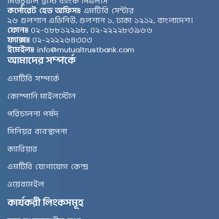
মিউচুয়াল ট্রাস্ট ব্যাংক পিএলসি
কর্পোরেট হেড অফিসঃ
এমটিবি সেন্টার
২৬ গুলশান এভিনিউ, গুলশান ১, ঢাকা ১২১২, বাংলাদেশ।
ফোনঃ
০২-৫৮৮১২২৯৮, ০২-২২২২৮৩৯৬৬
ফ্যাক্সঃ
০২-২২২২৬৪৩০৩
ইমেইলঃ
info@mutualtrustbank.com
আমাদের সম্পর্কে
এমটিবি সম্পর্কে
কোম্পানি মাইলস্টোন
পরিচালনা পর্ষদ
সিনিয়র ব্যবস্থাপনা
ক্যারিয়ার
এমটিবি যোগাযোগ কেন্দ্র
ওয়েবমেইল
কার্যকরী লিংকসমূহ