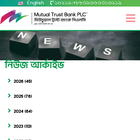
English
১৬২১৯
+৮৮০৯৬৬৬০১৬২১৯
|
নিউজ আর্কাইভ
2026
(45)
2025
(76)
2024
(64)
2023
(113)