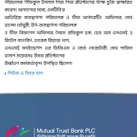
পরিচালক শফিকুল ইসলাম নিজ নিজ প্রতিষ্ঠানের পক্ষে চুক্তি স্বাক্ষরিত
করেন। অন্যান্যের মধ্যে, এমটিবি’র
অতিরিক্ত ব্যবস্থাপনা পরিচালক ও চীফ অপারেটিং অফিসার, মোঃ
হাসেম চৌধুরী, উপ-ব্যবস্থাপনা পরিচালক
ও চীফ বিজনেস অফিসার, সৈয়দ রফিকুল হক, হেড অব এসএমই ও
রিটেল ব্যাংকিং, তারেক রিয়াজ খান,
এসএমই ফাউন্ডেশন এর ডিজিএম ও বোর্ড সেক্রেটারী, মোঃ নাজিম
হাসান সাত্তারসহ উভয় প্রতিষ্ঠানের
উর্ধ্বতন কর্মকর্তাবৃন্দ উপস্থিত ছিলেন।
« নিউজ এ ফিরে যান