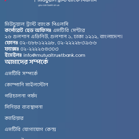
মিউচুয়াল ট্রাস্ট ব্যাংক পিএলসি
কর্পোরেট হেড অফিসঃ
এমটিবি সেন্টার
২৬ গুলশান এভিনিউ, গুলশান ১, ঢাকা ১২১২, বাংলাদেশ।
ফোনঃ
০২-৫৮৮১২২৯৮, ০২-২২২২৮৩৯৬৬
ফ্যাক্সঃ
০২-২২২২৬৪৩০৩
ইমেইলঃ
info@mutualtrustbank.com
আমাদের সম্পর্কে
এমটিবি সম্পর্কে
কোম্পানি মাইলস্টোন
পরিচালনা পর্ষদ
সিনিয়র ব্যবস্থাপনা
ক্যারিয়ার
এমটিবি যোগাযোগ কেন্দ্র