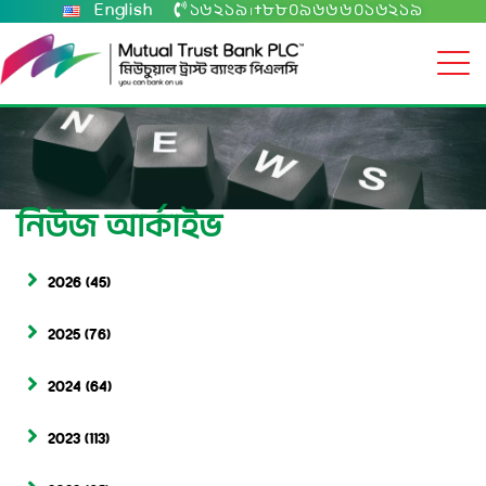
English
১৬২১৯
+৮৮০৯৬৬৬০১৬২১৯
|
নিউজ আর্কাইভ
2026
(45)
2025
(76)
2024
(64)
2023
(113)