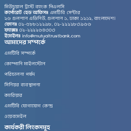
মিউচুয়াল ট্রাস্ট ব্যাংক পিএলসি
কর্পোরেট হেড অফিসঃ
এমটিবি সেন্টার
২৬ গুলশান এভিনিউ, গুলশান ১, ঢাকা ১২১২, বাংলাদেশ।
ফোনঃ
০২-৫৮৮১২২৯৮, ০২-২২২২৮৩৯৬৬
ফ্যাক্সঃ
০২-২২২২৬৪৩০৩
ইমেইলঃ
info@mutualtrustbank.com
আমাদের সম্পর্কে
এমটিবি সম্পর্কে
কোম্পানি মাইলস্টোন
পরিচালনা পর্ষদ
সিনিয়র ব্যবস্থাপনা
ক্যারিয়ার
এমটিবি যোগাযোগ কেন্দ্র
ওয়েবমেইল
কার্যকরী লিংকসমূহ