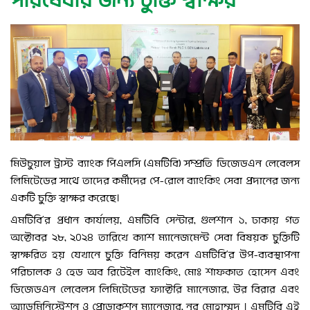
পরিষেবার জন্য চুক্তি স্বাক্ষর
মিউচুয়াল ট্রাস্ট ব্যাংক পিএলসি (এমটিবি) সম্প্রতি ডিজেডএন লেবেলস
লিমিটেডের সাথে তাদের কর্মীদের পে-রোল ব্যাংকিং সেবা প্রদানের জন্য
একটি চুক্তি স্বাক্ষর করেছে।
এমটিবি’র প্রধান কার্যালয়, এমটিবি সেন্টার, গুলশান ১, ঢাকায় গত
অক্টোবর ২৮, ২০২৪ তারিখে ক্যাশ ম্যানেজমেন্ট সেবা বিষয়ক চুক্তিটি
স্বাক্ষরিত হয় যেখানে চুক্তি বিনিময় করেন এমটিবি’র উপ-ব্যবস্থাপনা
পরিচালক ও হেড অব রিটেইল ব্যাংকিং, মোঃ শাফকাত হোসেন এবং
ডিজেডএন লেবেলস লিমিটেডের ফ্যাক্টরি ম্যানেজার, উর বিরার এবং
অ্যাডমিনিস্ট্রেশন ও প্রোডাকশন ম্যানেজার, নূর মোহাম্মদ । এমটিবি এই