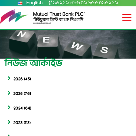
English
১৬২১৯
+৮৮০৯৬৬৬০১৬২১৯
|
নিউজ আর্কাইভ
2026
(45)
2025
(76)
2024
(64)
2023
(113)