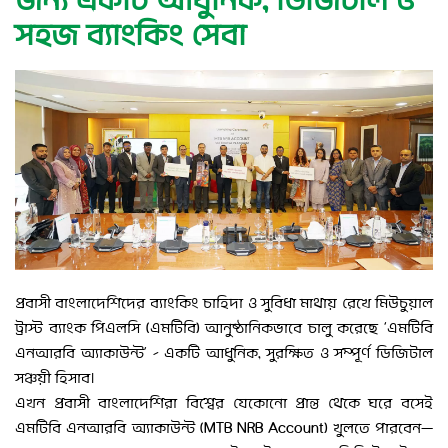
জন্য একটি আধুনিক, ডিজিটাল ও
সহজ ব্যাংকিং সেবা
প্রবাসী বাংলাদেশিদের ব্যাংকিং চাহিদা ও সুবিধা মাথায় রেখে মিউচুয়াল
ট্রাস্ট ব্যাংক পিএলসি (এমটিবি) আনুষ্ঠানিকভাবে চালু করেছে ‘এমটিবি
এনআরবি অ্যাকাউন্ট’ – একটি আধুনিক, সুরক্ষিত ও সম্পূর্ণ ডিজিটাল
সঞ্চয়ী হিসাব।
এখন প্রবাসী বাংলাদেশিরা বিশ্বের যেকোনো প্রান্ত থেকে ঘরে বসেই
এমটিবি এনআরবি অ্যাকাউন্ট (MTB NRB Account) খুলতে পারবেন—