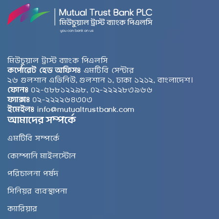
মিউচুয়াল ট্রাস্ট ব্যাংক পিএলসি
কর্পোরেট হেড অফিসঃ
এমটিবি সেন্টার
২৬ গুলশান এভিনিউ, গুলশান ১, ঢাকা ১২১২, বাংলাদেশ।
ফোনঃ
০২-৫৮৮১২২৯৮, ০২-২২২২৮৩৯৬৬
ফ্যাক্সঃ
০২-২২২২৬৪৩০৩
ইমেইলঃ
info@mutualtrustbank.com
আমাদের সম্পর্কে
এমটিবি সম্পর্কে
কোম্পানি মাইলস্টোন
পরিচালনা পর্ষদ
সিনিয়র ব্যবস্থাপনা
ক্যারিয়ার