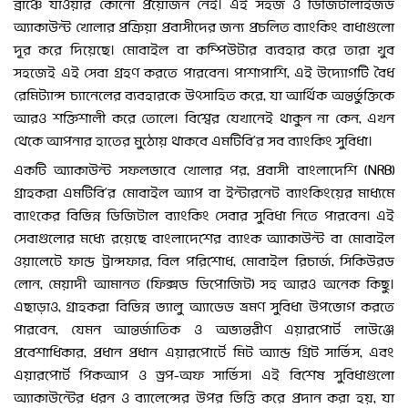
ব্রাঞ্চে যাওয়ার কোনো প্রয়োজন নেই। এই সহজ ও ডিজিটালাইজড
অ্যাকাউন্ট খোলার প্রক্রিয়া প্রবাসীদের জন্য প্রচলিত ব্যাংকিং বাধাগুলো
দূর করে দিয়েছে। মোবাইল বা কম্পিউটার ব্যবহার করে তারা খুব
সহজেই এই সেবা গ্রহণ করতে পারবেন। পাশাপাশি, এই উদ্যোগটি বৈধ
রেমিট্যান্স চ্যানেলের ব্যবহারকে উৎসাহিত করে, যা আর্থিক অন্তর্ভুক্তিকে
আরও শক্তিশালী করে তোলে। বিশ্বের যেখানেই থাকুন না কেন, এখন
থেকে আপনার হাতের মুঠোয় থাকবে এমটিবি’র সব ব্যাংকিং সুবিধা।
একটি অ্যাকাউন্ট সফলভাবে খোলার পর, প্রবাসী বাংলাদেশি (NRB)
গ্রাহকরা এমটিবি’র মোবাইল অ্যাপ বা ইন্টারনেট ব্যাংকিংয়ের মাধ্যমে
ব্যাংকের বিভিন্ন ডিজিটাল ব্যাংকিং সেবার সুবিধা নিতে পারবেন। এই
সেবাগুলোর মধ্যে রয়েছে বাংলাদেশের ব্যাংক অ্যাকাউন্ট বা মোবাইল
ওয়ালেটে ফান্ড ট্রান্সফার, বিল পরিশোধ, মোবাইল রিচার্জ, সিকিউরড
লোন, মেয়াদী আমানত (ফিক্সড ডিপোজিট) সহ আরও অনেক কিছু।
এছাড়াও, গ্রাহকরা বিভিন্ন ভ্যালু অ্যাডেড ভ্রমণ সুবিধা উপভোগ করতে
পারবেন, যেমন আন্তর্জাতিক ও অভ্যন্তরীণ এয়ারপোর্ট লাউঞ্জে
প্রবেশাধিকার, প্রধান প্রধান এয়ারপোর্টে মিট অ্যান্ড গ্রিট সার্ভিস, এবং
এয়ারপোর্ট পিকআপ ও ড্রপ-অফ সার্ভিস। এই বিশেষ সুবিধাগুলো
অ্যাকাউন্টের ধরন ও ব্যালেন্সের উপর ভিত্তি করে প্রদান করা হয়, যা