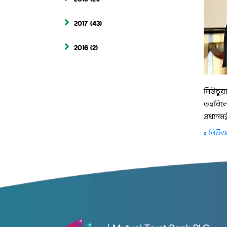
2017
(43)
2016
(2)
মিউচুয়া
তহবিলে
প্রধানম
« নিউজ