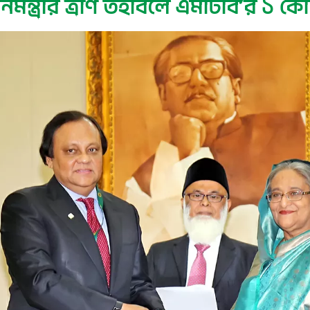
ধানমন্ত্রীর ত্রাণ তহবিলে এমটিবি’র ১ কোট