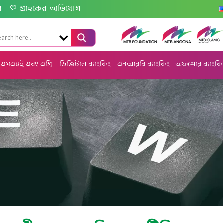
ল
গ্রাহকের অভিযোগ
এসএমই এবং এগ্রি
ডিজিটাল ব্যাংকিং
এনআরবি ব্যাংকিং
অফশোর ব্যাংকি