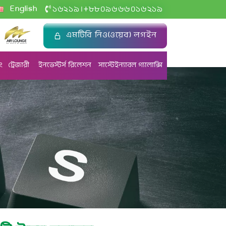
+
English
১৬২১৯
৮৮০৯৬৬৬০১৬২১৯
|
এমটিবি নিও(ওয়েব) লগইন
ং
ট্রেজারী
ইনভেস্টর্স রিলেশন
সাস্টেইন্যাবল গ্যালাক্সি