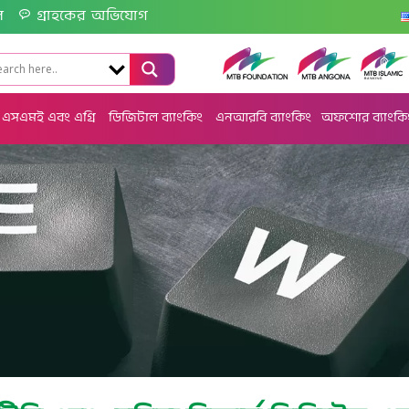
ল
গ্রাহকের অভিযোগ
এসএমই এবং এগ্রি
ডিজিটাল ব্যাংকিং
এনআরবি ব্যাংকিং
অফশোর ব্যাংকি