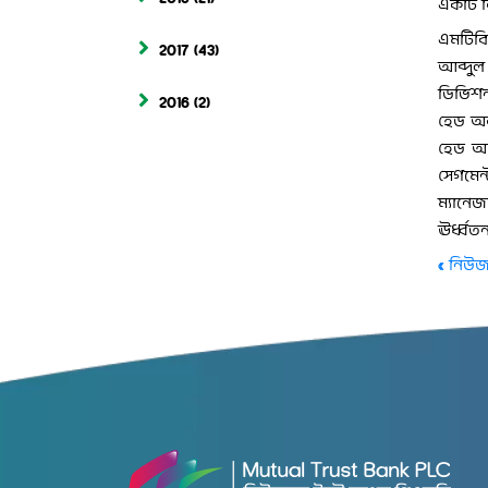
একটি ব
এমটিবি’
2017
(43)
আব্দুল
ডিভিশন
2016
(2)
হেড অব
হেড অব
সেগমেন
ম্যানেজ
ঊর্ধ্বত
« নিউজ