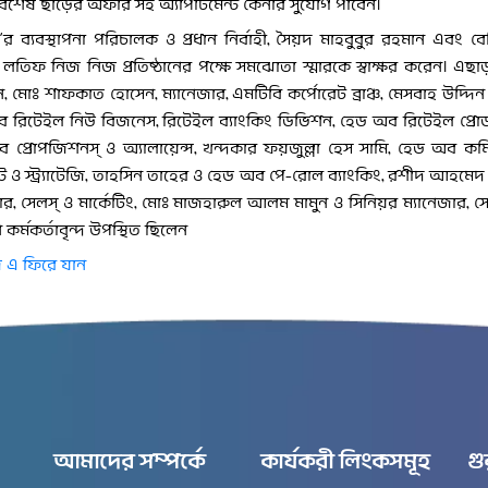
িশেষ ছাড়ের অফার সহ অ্যাপার্টমেন্ট কেনার সুযোগ পাবেন।
র ব্যবস্থাপনা পরিচালক ও প্রধান নির্বাহী, সৈয়দ মাহবুবুর রহমান এবং বেস
 লতিফ নিজ নিজ প্রতিষ্ঠানের পক্ষে সমঝোতা স্মারকে স্বাক্ষর করেন। এছ
, মোঃ শাফকাত হোসেন, ম্যানেজার, এমটিবি কর্পোরেট ব্রাঞ্চ, মেসবাহ উদ্
 রিটেইল নিউ বিজনেস, রিটেইল ব্যাংকিং ডিভিশন, হেড অব রিটেইল প্রোডাক্
 প্রোপজিশনস্ ও অ্যালায়েন্স, খন্দকার ফয়জুল্লা হেস সামি, হেড অব 
্ট ও স্ট্র্যাটেজি, তাহসিন তাহের ও হেড অব পে-রোল ব্যাংকিং, রশীদ আহমে
ার, সেলস্ ও মার্কেটিং, মোঃ মাজহারুল আলম মামুন ও সিনিয়র ম্যানেজার, সেল
ন কর্মকর্তাবৃন্দ উপস্থিত ছিলেন
 এ ফিরে যান
আমাদের সম্পর্কে
কার্যকরী লিংকসমূহ
গু