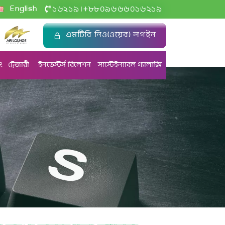
+
English
১৬২১৯
৮৮০৯৬৬৬০১৬২১৯
|
এমটিবি নিও(ওয়েব) লগইন
ং
ট্রেজারী
ইনভেস্টর্স রিলেশন
সাস্টেইন্যাবল গ্যালাক্সি