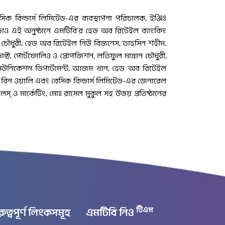
িক বিল্ডার্স লিমিটেড-এর ব্যবস্থাপনা পরিচালক, ইঞ্জিঃ
াড়াও এই অনুষ্ঠানে এমটিবি’র হেড অব রিটেইল ব্যাংকিং
দিন চৌধুরী, হেড অব রিটেইল নিউ বিজনেস, তাহসিন শহীদ,
ট, পোর্টফোলিও ও প্রোপজিশন, লতিফুল মান্নান চৌধুরী,
কমিউনিকেশন ডিপার্টমেন্ট, আজম খান, হেড অব রিটেইল
দ বিন ওয়ালি এবং বেসিক বিল্ডার্স লিমিটেড-এর জেনারেল
স্ ও মার্কেটিং, মোঃ রাসেল মুকুল সহ উভয় প্রতিষ্ঠানের
টিএম
রুত্বপূর্ণ লিংকসমূহ
এমটিবি নিও