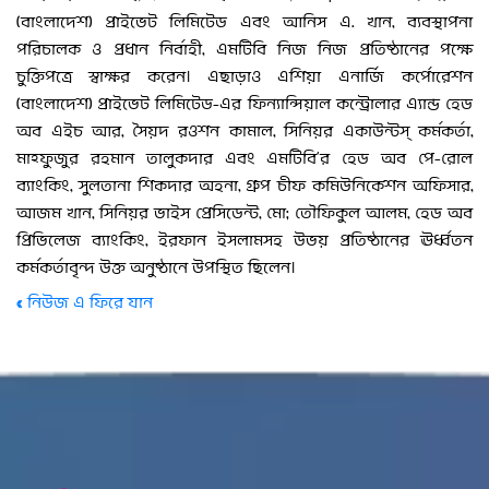
(বাংলাদেশ) প্রাইভেট লিমিটেড এবং আনিস এ. খান, ব্যবস্থাপনা
পরিচালক ও প্রধান নির্বাহী, এমটিবি নিজ নিজ প্রতিষ্ঠানের পক্ষে
চুক্তিপত্রে স্বাক্ষর করেন। এছাড়াও এশিয়া এনার্জি কর্পোরেশন
(বাংলাদেশ) প্রাইভেট লিমিটেড-এর ফিন্যান্সিয়াল কন্ট্রোলার এ্যান্ড হেড
অব এইচ আর, সৈয়দ রওশন কামাল, সিনিয়র একাউন্টস্ কর্মকর্তা,
মাহ্ফুজুর রহমান তালুকদার এবং এমটিবি’র হেড অব পে-রোল
ব্যাংকিং, সুলতানা শিকদার অহনা, গ্রুপ চীফ কমিউনিকেশন অফিসার,
আজম খান, সিনিয়র ভাইস প্রেসিডেন্ট, মো: তৌফিকুল আলম, হেড অব
প্রিভিলেজ ব্যাংকিং, ইরফান ইসলামসহ উভয় প্রতিষ্ঠানের ঊর্ধ্বতন
কর্মকর্তাবৃন্দ উক্ত অনুষ্ঠানে উপস্থিত ছিলেন।
« নিউজ এ ফিরে যান