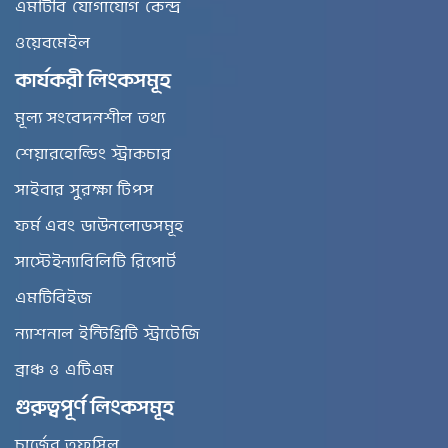
এমটিবি যোগাযোগ কেন্দ্র
ওয়েবমেইল
কার্যকরী লিংকসমূহ
মূল্য সংবেদনশীল তথ্য
শেয়ারহোল্ডিং স্ট্রাকচার
সাইবার সুরক্ষা টিপস
ফর্ম এবং ডাউনলোডসমূহ
সাস্টেইন্যাবিলিটি রিপোর্ট
এমটিবিইজ
ন্যাশনাল ইন্টিগ্রিটি স্ট্রাটেজি
ব্রাঞ্চ ও এটিএম
গুরুত্বপূর্ণ লিংকসমূহ
চার্জের তফসিল