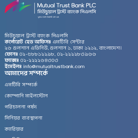
মিউচুয়াল ট্রাস্ট ব্যাংক পিএলসি
কর্পোরেট হেড অফিসঃ
এমটিবি সেন্টার
২৬ গুলশান এভিনিউ, গুলশান ১, ঢাকা ১২১২, বাংলাদেশ।
ফোনঃ
০২-৫৮৮১২২৯৮, ০২-২২২২৮৩৯৬৬
ফ্যাক্সঃ
০২-২২২২৬৪৩০৩
ইমেইলঃ
info@mutualtrustbank.com
আমাদের সম্পর্কে
এমটিবি সম্পর্কে
কোম্পানি মাইলস্টোন
পরিচালনা পর্ষদ
সিনিয়র ব্যবস্থাপনা
ক্যারিয়ার