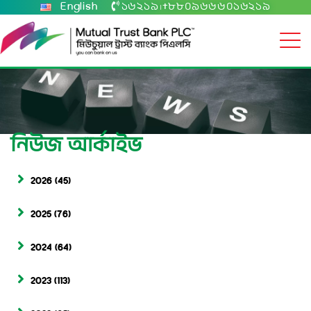
English
১৬২১৯
+৮৮০৯৬৬৬০১৬২১৯
|
নিউজ আর্কাইভ
2026
(45)
2025
(76)
2024
(64)
2023
(113)