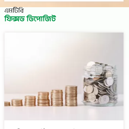
এমটিবি
ফিক্সড ডিপোজিট