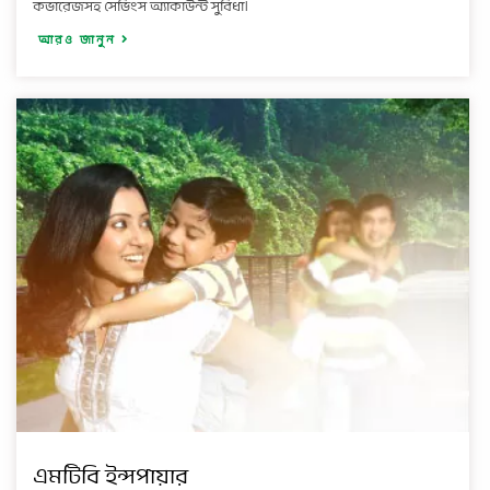
কভারেজসহ সেভিংস অ্যাকাউন্ট সুবিধা।
আরও জানুন
এমটিবি ইন্সপায়ার