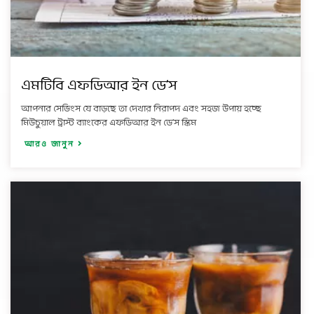
এমটিবি এফডিআর ইন ডে’স
আপনার সেভিংস যে বাড়ছে তা দেখার নিরাপদ এবং সহজ উপায় হচ্ছে
মিউচুয়াল ট্রাস্ট ব্যাংকের এফডিআর ইন ডে’স স্কিম
আরও জানুন