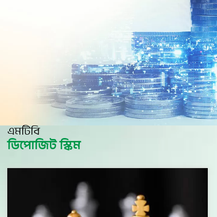
এমটিবি
ডিপোজিট স্কিম