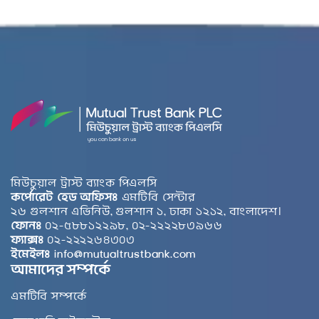
মিউচুয়াল ট্রাস্ট ব্যাংক পিএলসি
কর্পোরেট হেড অফিসঃ
এমটিবি সেন্টার
২৬ গুলশান এভিনিউ, গুলশান ১, ঢাকা ১২১২, বাংলাদেশ।
ফোনঃ
০২-৫৮৮১২২৯৮, ০২-২২২২৮৩৯৬৬
ফ্যাক্সঃ
০২-২২২২৬৪৩০৩
ইমেইলঃ
info@mutualtrustbank.com
আমাদের সম্পর্কে
এমটিবি সম্পর্কে