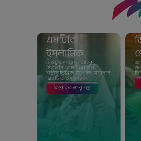
এমটিবি
ড
ইসলামিক
প
মিউচুয়াল ট্রাস্ট ব্যাংক
আপ
পিএলসি (এমটিবি) এর
জন
শরীয়াভিত্তিক ব্যাংকিং সমাধান
বি
‘এমটিবি ইসলামিক ’
বিস্তারিত জানুন