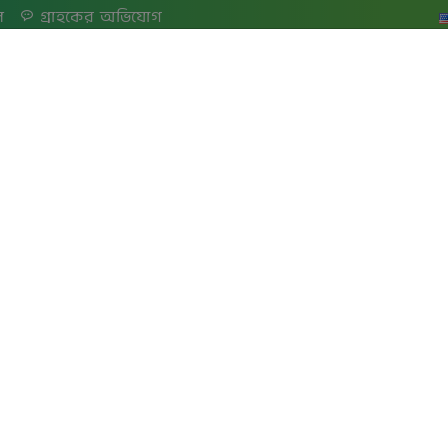
ল
গ্রাহকের অভিযোগ
এসএমই এবং এগ্রি
ডিজিটাল ব্যাংকিং
এনআরবি ব্যাংকিং
অফশোর ব্যাংকি