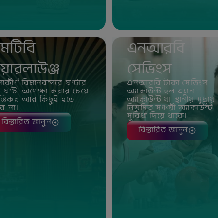
মটিবি
এনআরবি
য়ারলাউঞ্জ
সেভিংস
াকীর্ণ বিমানবন্দরে ঘণ্টার
এনআরবি টাকা সেভিংস
 ঘণ্টা অপেক্ষা করার চেয়ে
অ্যাকাউন্ট হল এমন
লান্তিকর আর কিছুই হতে
অ্যাকাউন্ট যা স্থানীয় মুদ্রায়
রে না।
নিয়মিত সঞ্চয়ী অ্যাকাউন্ট
সুবিধা দিয়ে থাকে।
বিস্তারিত জানুন
বিস্তারিত জানুন