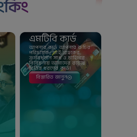
Close
াংকিং
এমটিবি কার্ড
আপনার কার্ড আপনার রুচির
ই
পরিচায়ক- তাই গ্রাহকের
ক্রমবর্ধমান সাধ ও চাহিদার
বিবেচনায় আমাদের রয়েছে
বিভিন্ন ধরণের কার্ড।
বিস্তারিত জানুন