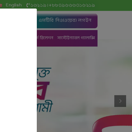
+
English
১৬২১৯
৮৮০৯৬৬৬০১৬২১৯
|
এমটিবি নিও(ওয়েব) লগইন
ং
ট্রেজারী
ইনভেস্টর্স রিলেশন
সাস্টেইন্যাবল গ্যালাক্সি