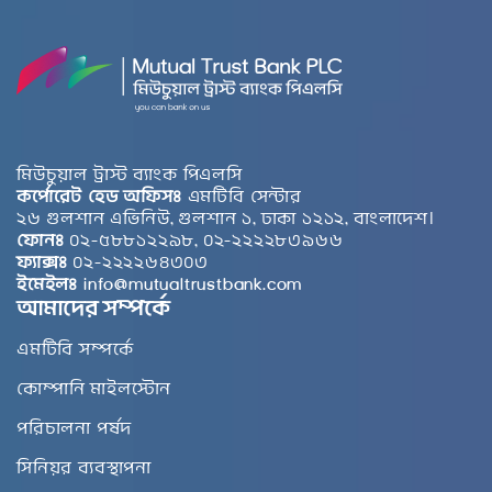
মিউচুয়াল ট্রাস্ট ব্যাংক পিএলসি
কর্পোরেট হেড অফিসঃ
এমটিবি সেন্টার
২৬ গুলশান এভিনিউ, গুলশান ১, ঢাকা ১২১২, বাংলাদেশ।
ফোনঃ
০২-৫৮৮১২২৯৮, ০২-২২২২৮৩৯৬৬
ফ্যাক্সঃ
০২-২২২২৬৪৩০৩
ইমেইলঃ
info@mutualtrustbank.com
আমাদের সম্পর্কে
এমটিবি সম্পর্কে
কোম্পানি মাইলস্টোন
পরিচালনা পর্ষদ
সিনিয়র ব্যবস্থাপনা