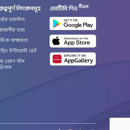
টিএম
রুত্বপূর্ণ লিংকসমূহ
এমটিবি নিও
র্জের তফসিল
রয়োজনীয় তথ্য
্থিক সাক্ষরতা
ান্ডিং ইন্টারেস্ট রেট
ডা ওয়ান স্টপ
র্ভিসেস