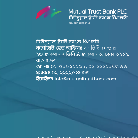
মিউচুয়াল ট্রাস্ট ব্যাংক পিএলসি
কর্পোরেট হেড অফিসঃ
এমটিবি সেন্টার
২৬ গুলশান এভিনিউ, গুলশান ১, ঢাকা ১২১২,
বাংলাদেশ।
ফোনঃ
০২-৫৮৮১২২৯৮, ০২-২২২২৮৩৯৬৬
ফ্যাক্সঃ
০২-২২২২৬৪৩০৩
ইমেইলঃ
info@mutualtrustbank.com