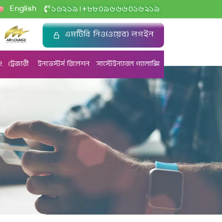
+
English
১৬২১৯
৮৮০৯৬৬৬০১৬২১৯
|
এমটিবি নিও(ওয়েব) লগইন
ং
ট্রেজারী
ইনভেস্টর্স রিলেশন
সাস্টেইন্যাবল গ্যালাক্সি