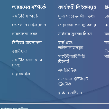
আমাদের সম্পর্কে
কার্যকরী লিংকসমূহ
গু
এমটিবি সম্পর্কে
মূল্য সংবেদনশীল তথ্য
চা
কোম্পানি মাইলস্টোন
শেয়ারহোল্ডিং স্ট্রাকচার
প্
পরিচালনা পর্ষদ
সাইবার সুরক্ষা টিপস
আর
সিনিয়র ব্যবস্থাপনা
ফর্ম এবং
ল্য
ডাউনলোডসমূহ
ক্যারিয়ার
বি
সাস্টেইন্যাবিলিটি
সা
এমটিবি যোগাযোগ
রিপোর্ট
কেন্দ্র
এমটিবিইজ
ওয়েবমেইল
ন্যাশনাল ইন্টিগ্রিটি
স্ট্রাটেজি
ব্রাঞ্চ ও এটিএম