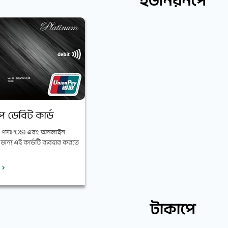
ইউনিয়নপে
 ডেবিট কার্ড
 পস(POS) এবং অনলাইন
ন্য এই কার্ডটি ব্যবহার করতে
ন
টাকাপে