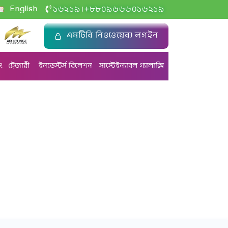
+
English
১৬২১৯
৮৮০৯৬৬৬০১৬২১৯
|
এমটিবি নিও(ওয়েব) লগইন
ং
ট্রেজারী
ইনভেস্টর্স রিলেশন
সাস্টেইন্যাবল গ্যালাক্সি