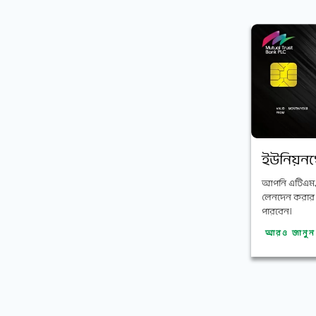
ইউনিয়নপে
আপনি এটিএম,
লেনদেন করার জ
পারবেন।
আরও জানু