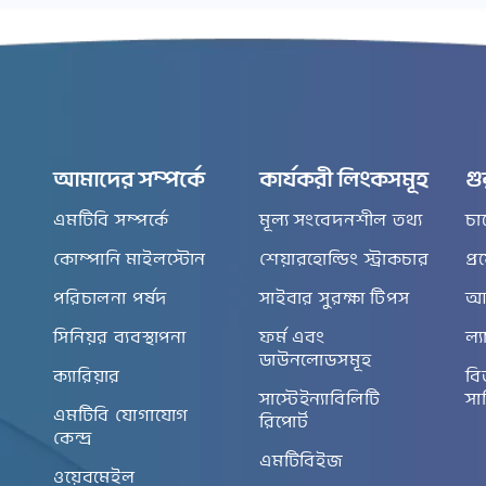
আমাদের সম্পর্কে
কার্যকরী লিংকসমূহ
গু
এমটিবি সম্পর্কে
মূল্য সংবেদনশীল তথ্য
চা
কোম্পানি মাইলস্টোন
শেয়ারহোল্ডিং স্ট্রাকচার
প্
পরিচালনা পর্ষদ
সাইবার সুরক্ষা টিপস
আর
সিনিয়র ব্যবস্থাপনা
ফর্ম এবং
ল্য
ডাউনলোডসমূহ
ক্যারিয়ার
বি
সাস্টেইন্যাবিলিটি
সা
এমটিবি যোগাযোগ
রিপোর্ট
কেন্দ্র
এমটিবিইজ
ওয়েবমেইল