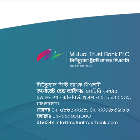
মিউচুয়াল ট্রাস্ট ব্যাংক পিএলসি
কর্পোরেট হেড অফিসঃ
এমটিবি সেন্টার
২৬ গুলশান এভিনিউ, গুলশান ১, ঢাকা ১২১২,
বাংলাদেশ।
ফোনঃ
০২-৫৮৮১২২৯৮, ০২-২২২২৮৩৯৬৬
ফ্যাক্সঃ
০২-২২২২৬৪৩০৩
ইমেইলঃ
info@mutualtrustbank.com