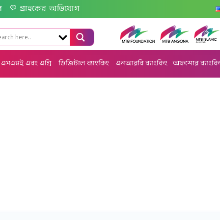
ল
গ্রাহকের অভিযোগ
এসএমই এবং এগ্রি
ডিজিটাল ব্যাংকিং
এনআরবি ব্যাংকিং
অফশোর ব্যাংকি