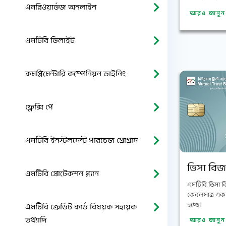
এমরিওয়ার্ডজ অনলাইন
আরও জানু
এমটিবি ডিলাইট
কমপ্লিমেন্টারি কম্পেনিয়ন ডাইনিং
ফ্লেক্সি পে
এমটিবি ইনস্টলমেন্ট পারচেজ প্রোগ্রাম
ভিসা বিজ
এমটিবি প্রোটেকশন প্ল্যান
এমটিবি ভিসা ব
কেবলমাত্র একম
হচ্ছে।
এমটিবি ক্রেডিট কার্ড বিষয়ক সহায়ক
তথ্যাদি
আরও জানু