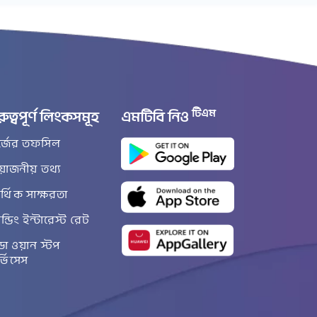
টিএম
রুত্বপূর্ণ লিংকসমূহ
এমটিবি নিও
র্জের তফসিল
রয়োজনীয় তথ্য
্থিক সাক্ষরতা
ান্ডিং ইন্টারেস্ট রেট
ডা ওয়ান স্টপ
র্ভিসেস