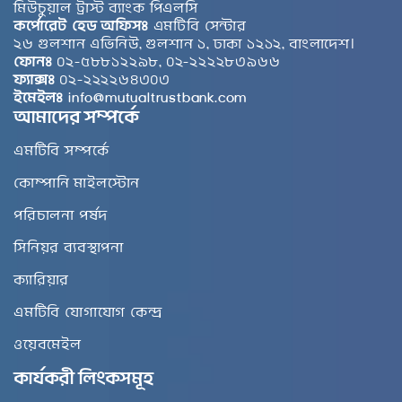
মিউচুয়াল ট্রাস্ট ব্যাংক পিএলসি
কর্পোরেট হেড অফিসঃ
এমটিবি সেন্টার
২৬ গুলশান এভিনিউ, গুলশান ১, ঢাকা ১২১২, বাংলাদেশ।
ফোনঃ
০২-৫৮৮১২২৯৮, ০২-২২২২৮৩৯৬৬
ফ্যাক্সঃ
০২-২২২২৬৪৩০৩
ইমেইলঃ
info@mutualtrustbank.com
আমাদের সম্পর্কে
এমটিবি সম্পর্কে
কোম্পানি মাইলস্টোন
পরিচালনা পর্ষদ
সিনিয়র ব্যবস্থাপনা
ক্যারিয়ার
এমটিবি যোগাযোগ কেন্দ্র
ওয়েবমেইল
কার্যকরী লিংকসমূহ