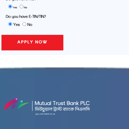
Yes
No
Do you have E-TIN/TIN?
Yes
No