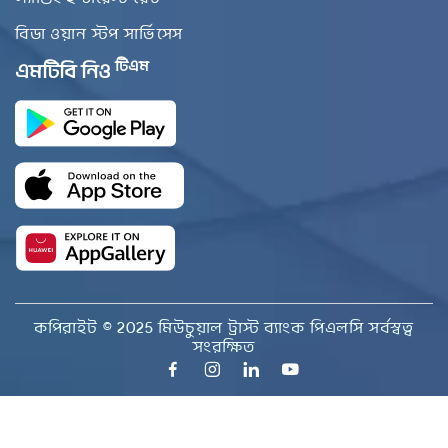
বিডা ওয়ান স্টপ সার্ভিসেস
টিএম
এমটিবি নিও
কপিরাইট © 2025 মিউচুয়াল ট্রাস্ট ব্যাংক পিএলসি সর্বস্বত্ব
সংরক্ষিত