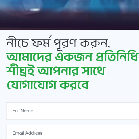
নীচে ফর্ম পূরণ করুন,
আমাদের একজন প্রতিনিধি
শীঘ্রই আপনার সাথে
যোগাযোগ করবে