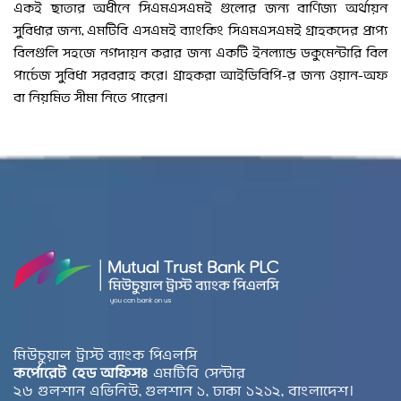
একই ছাতার অধীনে সিএমএসএমই গুলোর জন্য বাণিজ্য অর্থায়ন
সুবিধার জন্য, এমটিবি এসএমই ব্যাংকিং সিএমএসএমই গ্রাহকদের প্রাপ্য
বিলগুলি সহজে নগদায়ন করার জন্য একটি ইনল্যান্ড ডকুমেন্টারি বিল
পার্চেজ সুবিধা সরবরাহ করে। গ্রাহকরা আইডিবিপি-র জন্য ওয়ান-অফ
বা নিয়মিত সীমা নিতে পারেন।
মিউচুয়াল ট্রাস্ট ব্যাংক পিএলসি
কর্পোরেট হেড অফিসঃ
এমটিবি সেন্টার
২৬ গুলশান এভিনিউ, গুলশান ১, ঢাকা ১২১২, বাংলাদেশ।