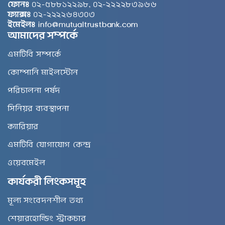
ফোনঃ
০২-৫৮৮১২২৯৮, ০২-২২২২৮৩৯৬৬
ফ্যাক্সঃ
০২-২২২২৬৪৩০৩
ইমেইলঃ
info@mutualtrustbank.com
আমাদের সম্পর্কে
এমটিবি সম্পর্কে
কোম্পানি মাইলস্টোন
পরিচালনা পর্ষদ
সিনিয়র ব্যবস্থাপনা
ক্যারিয়ার
এমটিবি যোগাযোগ কেন্দ্র
ওয়েবমেইল
কার্যকরী লিংকসমূহ
মূল্য সংবেদনশীল তথ্য
শেয়ারহোল্ডিং স্ট্রাকচার