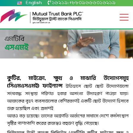
English
১৬২১৯
+৮৮০৯৬৬৬০১৬২১৯
|
এমটিবি
এসএমই
কুটির, মাইক্রো, ক্ষুদ্র ও মাঝারি উদ্যোগসমূহ
(সিএমএসএমই) ফাইন্যান্স
ইতিহাসে ছোট ছোট উদ্যোগগুলো
সংঘবদ্ধ সংস্থায় পরিণত হবার অসংখ্য উদাহরণ পাওয়া যায়।
আজকের বৃহৎ ব্যবসাগুলোর বেশিরভাগই একটি ছোট উদ্যোগ হিসাবে
শুরু হয়েছিল এবং ক্রমশই
আরও বড় হয়েছে। তাদের অগ্রগতি অর্জনের মাধ্যমে দেশে কর্মসংস্থান
সৃষ্টির পাশাপাশি করের রাজস্বও বহুগুণ বৃদ্ধি পেয়েছে।