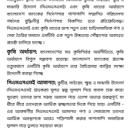
মিউচুয়াল ট্রাস্ট ব্যাংক লিমিটেড (এমটিবি) কুটির, মাইক্রো, ক্ষুদ্র ও
মাঝারি উদ্যোগ (সিএমএসএমই) এবং কৃষি খাতের অর্থায়নে
বাংলাদেশ ব্যাংকের নির্দেশনার পাশাপাশি সম্মানিত পরিচালনা
পর্ষদের বুদ্ধিদীপ্ত নির্দেশনায় বিকশিত হতে প্রতিশ্রুতিবদ্ধ।
সিএমএসএমই এবং কৃষি খাতের জন্য নতুন এবং চাহিদামাফিক পণ্য ও
সেবা তৈরির মাধ্যমে এমটিবি এক নতুন উচ্চতায় পৌঁছানোর অব্যাহত
প্রচেষ্টা চালিয়ে যাচ্ছে ।
কৃষি অর্থায়ন:
বাংলাদেশের মত কৃষিনির্ভর অর্থনীতিতে, কৃষি
অর্থায়নে বিপুল সম্ভাবনা রয়েছে। বাংলাদেশ ব্যাংকের প্রত্যক্ষ
তত্ত্বাবধানে এমটিবি কৃষি অর্থায়নে তার বৈচিত্র্যময় ব্যাপ্তির লক্ষ্যে
উদ্যোগী ব্যবস্থা নিচ্ছে
সিএমএসএমই আমানত:
কুটির, মাইক্রো, ক্ষুদ্র ও মাঝারি উদ্যোগ
(সিএমএসএমই গ্রাহকরা) মূলত স্বল্প মূলধন নিয়ে ব্যবসা শুরু করে।
সুতরাং তাদের জন্য সঞ্চয় অভ্যাস গড়ে তোলা অত্যন্ত গুরুত্বপূর্ণ, যা
ধীরে ধীরে তাদেরকে আর্থিক স্বচ্ছলতার দিকে নিয়ে যায়। এমটিবি –
এর আকর্ষণীয় সিএমএসএমই আমানত পণ্য ও সেবাগুলো তাদের
আর্থিক অবস্থানকে আরও শক্তিশালী করার পাশাপাশি সামাজিক
মূলধন গড়ে তুলতে সহায়তা করে।