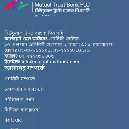
মিউচুয়াল ট্রাস্ট ব্যাংক পিএলসি
কর্পোরেট হেড অফিসঃ
এমটিবি সেন্টার
২৬ গুলশান এভিনিউ, গুলশান ১, ঢাকা ১২১২, বাংলাদেশ।
ফোনঃ
০২-৫৮৮১২২৯৮, ০২-২২২২৮৩৯৬৬
ফ্যাক্সঃ
০২-২২২২৬৪৩০৩
ইমেইলঃ
info@mutualtrustbank.com
আমাদের সম্পর্কে
এমটিবি সম্পর্কে
কোম্পানি মাইলস্টোন
পরিচালনা পর্ষদ
সিনিয়র ব্যবস্থাপনা
ক্যারিয়ার