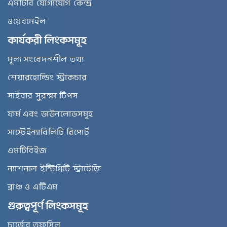
এমটিবি যোগাযোগ কেন্দ্র
ওয়েবমেইল
কার্যকরী লিংকসমূহ
মূল্য সংবেদনশীল তথ্য
শেয়ারহোল্ডিং স্ট্রাকচার
সাইবার সুরক্ষা টিপস
ফর্ম এবং ডাউনলোডসমূহ
সাস্টেইন্যাবিলিটি রিপোর্ট
এমটিবিইজ
ন্যাশনাল ইন্টিগ্রিটি স্ট্রাটেজি
ব্রাঞ্চ ও এটিএম
গুরুত্বপূর্ণ লিংকসমূহ
চার্জের তফসিল