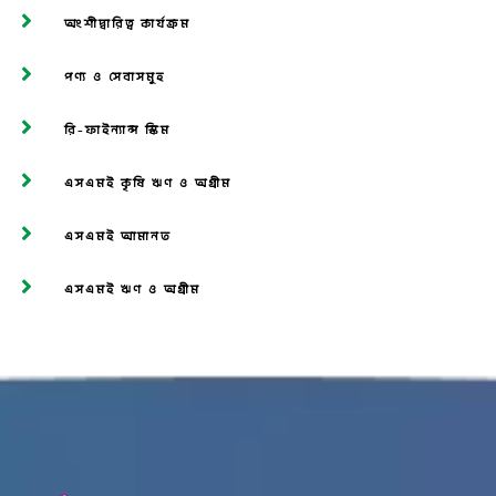
অংশীদ্বারিত্ব কার্যক্রম
পণ্য ও সেবাসমূহ
রি-ফাইন্যান্স স্কিম
এসএমই কৃষি ঋণ ও অগ্রীম
এসএমই আমানত
এসএমই ঋণ ও অগ্রীম