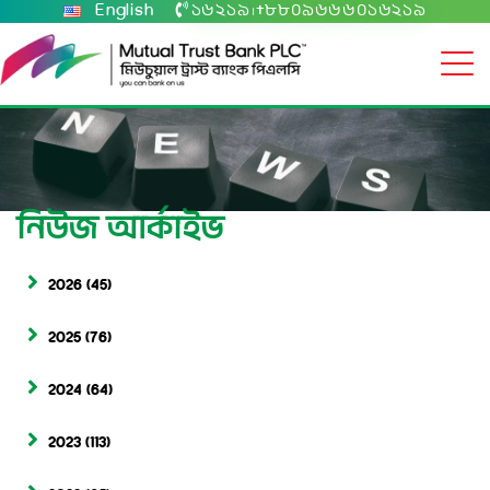
English
১৬২১৯
+৮৮০৯৬৬৬০১৬২১৯
|
নিউজ আর্কাইভ
2026
(45)
2025
(76)
2024
(64)
2023
(113)