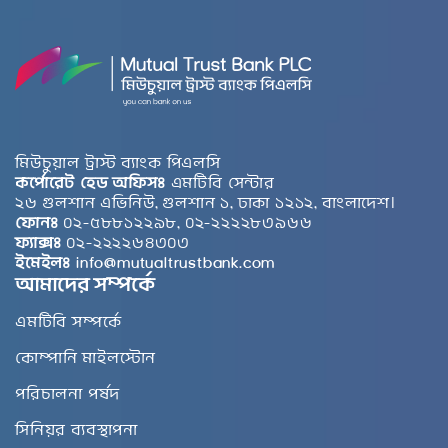
মিউচুয়াল ট্রাস্ট ব্যাংক পিএলসি
কর্পোরেট হেড অফিসঃ
এমটিবি সেন্টার
২৬ গুলশান এভিনিউ, গুলশান ১, ঢাকা ১২১২, বাংলাদেশ।
ফোনঃ
০২-৫৮৮১২২৯৮, ০২-২২২২৮৩৯৬৬
ফ্যাক্সঃ
০২-২২২২৬৪৩০৩
ইমেইলঃ
info@mutualtrustbank.com
আমাদের সম্পর্কে
এমটিবি সম্পর্কে
কোম্পানি মাইলস্টোন
পরিচালনা পর্ষদ
সিনিয়র ব্যবস্থাপনা