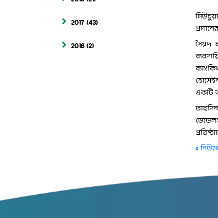
মিউচুয়া
2017
(43)
প্রদানে
সৈয়দ মা
2016
(2)
ব্যবসা
ব্যাংকি
হোসেইন
একটি অন
তাহসিন
ডেভেলপ
প্রতিষ্
« নিউজ