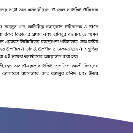
িটেডের সাথে তার কর্মচারীদের পে-রোল ব্যাংকিং পরিষেবা
লিদ মাহমুদ খান, অতিরিক্ত ব্যবস্থাপন পরিচালক ও প্রধান
ব্যাংকিং বিভাগের প্রধান এবং হাবিবুর রহমান, হোলসেল
শন ওয়্যারস্ লিমিটেডের ব্যবস্থাপনা পরিচালক, মোঃ কবির
২৬ গুলশান এভিনিউ, গুলশান ১, ঢাকা-১২১২ এ অনুষ্ঠিত
্বারা এই স্বাক্ষর অনষ্ঠানের আয়োজন করা হয়।
য়ালী, হেড অব পে-রোল ব্যাংকিং, তানজিনা আলী, বিজনেস
েডের জেনারেল ম্যানেজার, মোঃ বজলুর রশিদ এবং উভয়