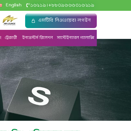
+
English
১৬২১৯
৮৮০৯৬৬৬০১৬২১৯
|
এমটিবি নিও(ওয়েব) লগইন
ং
ট্রেজারী
ইনভেস্টর্স রিলেশন
সাস্টেইন্যাবল গ্যালাক্সি