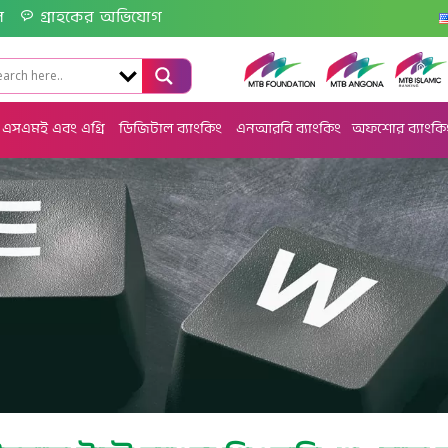
ল
গ্রাহকের অভিযোগ
এসএমই এবং এগ্রি
ডিজিটাল ব্যাংকিং
এনআরবি ব্যাংকিং
অফশোর ব্যাংকি