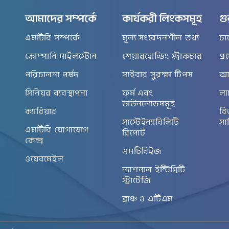
আমাদের সম্পর্কে
কার্যকরী লিংকসমূহ
গু
এমটিবি সম্পর্কে
মূল্য সংবেদনশীল তথ্য
চা
কোম্পানি মাইলস্টোন
শেয়ারহোল্ডিং স্ট্রাকচার
প্
পরিচালনা পর্ষদ
সাইবার সুরক্ষা টিপস
আর
সিনিয়র ব্যবস্থাপনা
ফর্ম এবং
ল্য
ডাউনলোডসমূহ
ক্যারিয়ার
বি
সাস্টেইন্যাবিলিটি
সা
এমটিবি যোগাযোগ
রিপোর্ট
কেন্দ্র
এমটিবিইজ
ওয়েবমেইল
ন্যাশনাল ইন্টিগ্রিটি
স্ট্রাটেজি
ব্রাঞ্চ ও এটিএম