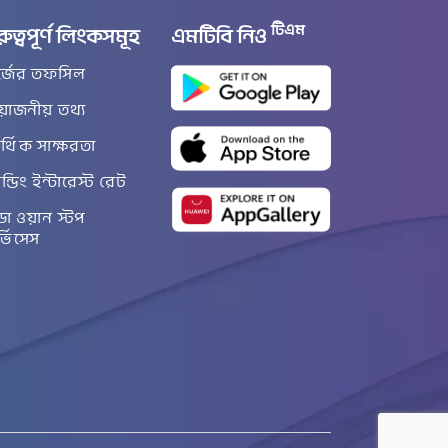
টিএম
রুত্বপূর্ণ লিংকসমূহ
এমটিবি নিও
র্জের তফসিল
রয়োজনীয় তথ্য
্থিক সাক্ষরতা
ান্ডিং ইন্টারেস্ট রেট
ডা ওয়ান স্টপ
র্ভিসেস