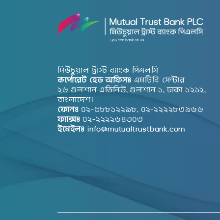
মিউচুয়াল ট্রাস্ট ব্যাংক পিএলসি
কর্পোরেট হেড অফিসঃ
এমটিবি সেন্টার
২৬ গুলশান এভিনিউ, গুলশান ১, ঢাকা ১২১২,
বাংলাদেশ।
ফোনঃ
০২-৫৮৮১২২৯৮, ০২-২২২২৮৩৯৬৬
ফ্যাক্সঃ
০২-২২২২৬৪৩০৩
ইমেইলঃ
info@mutualtrustbank.com