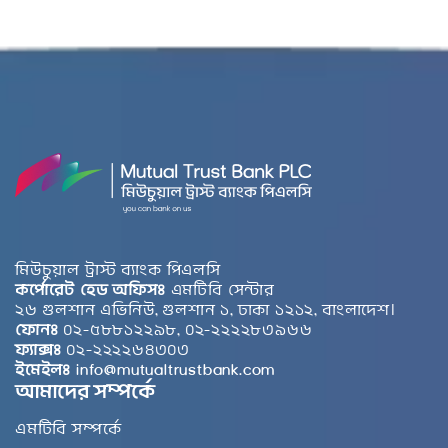
মিউচুয়াল ট্রাস্ট ব্যাংক পিএলসি
কর্পোরেট হেড অফিসঃ
এমটিবি সেন্টার
২৬ গুলশান এভিনিউ, গুলশান ১, ঢাকা ১২১২, বাংলাদেশ।
ফোনঃ
০২-৫৮৮১২২৯৮, ০২-২২২২৮৩৯৬৬
ফ্যাক্সঃ
০২-২২২২৬৪৩০৩
ইমেইলঃ
info@mutualtrustbank.com
আমাদের সম্পর্কে
এমটিবি সম্পর্কে