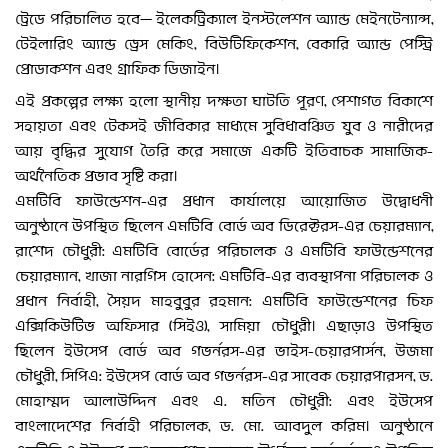
ট্রেডে পরিচালিত হবে— ইলেকট্রিক্যাল ইনস্টলেশন অ্যান্ড মেইনটেন্যান্স,
টেইলারিং অ্যান্ড ড্রেস মেকিং, বিউটিফিকেশন, বেকারি অ্যান্ড পেস্ট্রি
প্রোডাকশন এবং গ্রাফিক ডিজাইন।
এই প্রকল্পের লক্ষ্য হলো স্থানীয় দক্ষতা ঘাটতি পূরণ, পেশাগত বিকাশে
সহায়তা এবং টেকসই জীবিকার মাধ্যমে সুবিধাবঞ্চিত যুব ও নারীদের
আয় বৃদ্ধির সুযোগ তৈরি করে সমাজে একটি ইতিবাচক সামাজিক-
অর্থনৈতিক প্রভাব সৃষ্টি করা।
এমটিবি ফাউন্ডেশন-এর প্রধান কার্যালয়ে আয়োজিত উদ্বোধনী
অনুষ্ঠানে উপস্থিত ছিলেন এমটিবি বোর্ড অব ডিরেক্টরস-এর চেয়ারম্যান,
রাশেদ চৌধুরী; এমটিবি বোর্ডের পরিচালক ও এমটিবি ফাউন্ডেশনের
চেয়ারম্যান, খাজা নারগিস হোসেন; এমটিবি-এর ব্যবস্থাপনা পরিচালক ও
প্রধান নির্বাহী, সৈয়দ মাহবুবুর রহমান; এমটিবি ফাউন্ডেশনের চিফ
এক্সিকিউটিভ অফিসার (সিইও), সামিয়া চৌধুরী। এছাড়াও উপস্থিত
ছিলেন ইউসেপ বোর্ড অব গভর্নরস-এর ভাইস-চেয়ারপার্সন, উজমা
চৌধুরী, সিপিএ; ইউসেপ বোর্ড অব গভর্নরস-এর সাবেক চেয়ারপারসন, ড.
মোহাম্মদ আলাউদ্দিন এবং এ. মতিন চৌধুরী; এবং ইউসেপ
বাংলাদেশের নির্বাহী পরিচালক, ড. মো. আবদুল করিম। অনুষ্ঠানে