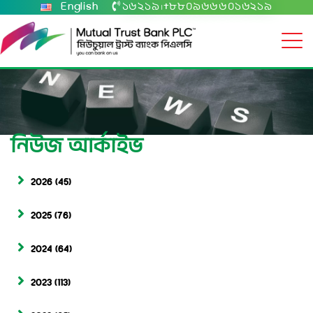
English
১৬২১৯
+৮৮০৯৬৬৬০১৬২১৯
|
নিউজ আর্কাইভ
2026
(45)
2025
(76)
2024
(64)
2023
(113)