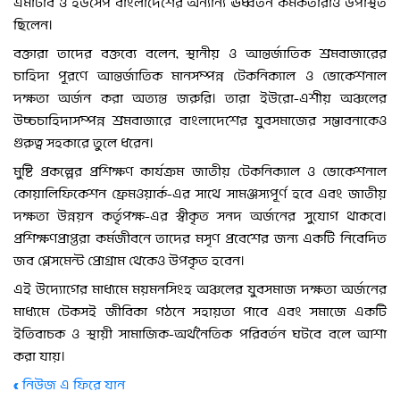
এমটিবি ও ইউসেপ বাংলাদেশের অন্যান্য ঊর্ধ্বতন কর্মকর্তারাও উপস্থিত
ছিলেন।
বক্তারা তাদের বক্তব্যে বলেন, স্থানীয় ও আন্তর্জাতিক শ্রমবাজারের
চাহিদা পূরণে আন্তর্জাতিক মানসম্পন্ন টেকনিক্যাল ও ভোকেশনাল
দক্ষতা অর্জন করা অত্যন্ত জরুরি। তারা ইউরো-এশীয় অঞ্চলের
উচ্চচাহিদাসম্পন্ন শ্রমবাজারে বাংলাদেশের যুবসমাজের সম্ভাবনাকেও
গুরুত্ব সহকারে তুলে ধরেন।
মুষ্টি প্রকল্পের প্রশিক্ষণ কার্যক্রম জাতীয় টেকনিক্যাল ও ভোকেশনাল
কোয়ালিফিকেশন ফ্রেমওয়ার্ক-এর সাথে সামঞ্জস্যপূর্ণ হবে এবং জাতীয়
দক্ষতা উন্নয়ন কর্তৃপক্ষ-এর স্বীকৃত সনদ অর্জনের সুযোগ থাকবে।
প্রশিক্ষণপ্রাপ্তরা কর্মজীবনে তাদের মসৃণ প্রবেশের জন্য একটি নিবেদিত
জব প্লেসমেন্ট প্রোগ্রাম থেকেও উপকৃত হবেন।
এই উদ্যোগের মাধ্যমে ময়মনসিংহ অঞ্চলের যুবসমাজ দক্ষতা অর্জনের
মাধ্যমে টেকসই জীবিকা গঠনে সহায়তা পাবে এবং সমাজে একটি
ইতিবাচক ও স্থায়ী সামাজিক-অর্থনৈতিক পরিবর্তন ঘটবে বলে আশা
করা যায়।
« নিউজ এ ফিরে যান