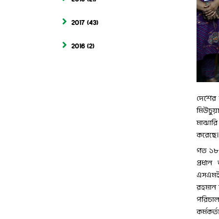
2017
(43)
2016
(2)
দেশের ক
মিউচুয়
মাঝারি
করেছে।
গত ১৮ 
প্রধান
এসএমইএ
রহমান ন
পরিচালক
কর্মকর্ত