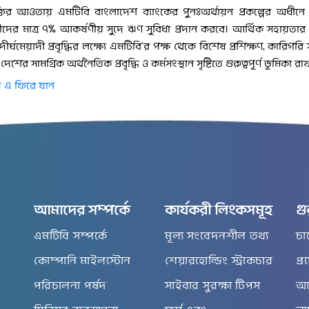
্তির আওতায় এমটিবি বাংলাদেশ ব্যাংকের পুনঃঅর্থায়ন প্রকল্পের অধীনে ক্
য়ীদের মাত্র ৭% আকর্ষণীয় সুদে ঋণ সুবিধা প্রদান করবে। আর্থিক সহায়তার 
ও দীর্ঘমেয়াদী প্রবৃদ্ধির লক্ষ্যে এমটিবি’র পক্ষ থেকে বিশেষ প্রশিক্ষণ, কার
 দেশের সামগ্রিক অর্থনৈতিক প্রবৃদ্ধি ও কর্মসংস্থান সৃষ্টিতে গুরুত্বপূর্ণ ভূমিক
 এ ফিরে যান
আমাদের সম্পর্কে
কার্যকরী লিংকসমূহ
গু
এমটিবি সম্পর্কে
মূল্য সংবেদনশীল তথ্য
চা
কোম্পানি মাইলস্টোন
শেয়ারহোল্ডিং স্ট্রাকচার
প্
পরিচালনা পর্ষদ
সাইবার সুরক্ষা টিপস
আর