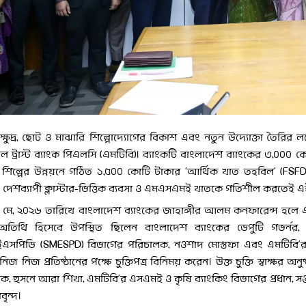
্ষুদ্র, ছোট ও মাঝারি শিল্পোদ্যোগের বিকাশ এবং নতুন উদ্যোক্তা তৈরির লক
াল ট্রাস্ট ব্যাংক পিএলসি (এমটিবি)। ব্যাংকটি বাংলাদেশ ব্যাংকের ৩,০০০ কোটি 
 শিল্পের উন্নয়নে গঠিত ১,৫০০ কোটি টাকার ‘আর্থিক খাত তহবিল’ (FSFDMS
 দেশব্যাপী ক্লাস্টার-ভিত্তিক ব্যবসা ও এমএসএমই খাতকে গতিশীল করতেই এ
মে, ২০২৬ তারিখে বাংলাদেশ ব্যাংকের জাহাঙ্গীর আলম কনফারেন্স হলে এক অনু
 অতিথি হিসেবে উপস্থিত ছিলেন বাংলাদেশ ব্যাংকের ডেপুটি গভর্নর, 
সপিডি (SMESPD) বিভাগের পরিচালক, নওশাদ মোস্তফা এবং এমটিবি’র ব্যবস
িজ নিজ প্রতিষ্ঠানের পক্ষে চুক্তিপত্র বিনিময় করেন। উক্ত চুক্তি স্বাক্ষর 
, হুসনে আরা শিখা, এমটিবি’র এসএমই ও কৃষি ব্যাংকিং বিভাগের প্রধান, সঞ্জ
াবৃন্দ।