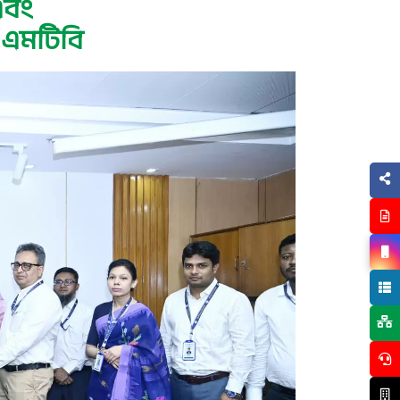
 এবং
 এমটিবি