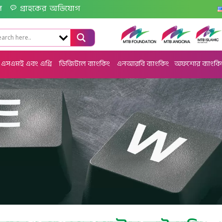
ল
গ্রাহকের অভিযোগ
এসএমই এবং এগ্রি
ডিজিটাল ব্যাংকিং
এনআরবি ব্যাংকিং
অফশোর ব্যাংকি