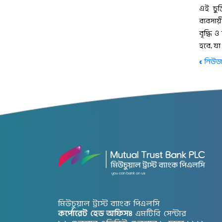
এই চুক
ব্যবসা
বৃদ্ধি 
হবে, যা
« নিউজ
মিউচুয়াল ট্রাস্ট ব্যাংক পিএলসি
কর্পোরেট হেড অফিসঃ
এমটিবি সেন্টার