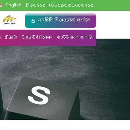
+
English
১৬২১৯
৮৮০৯৬৬৬০১৬২১৯
|
এমটিবি নিও(ওয়েব) লগইন
ং
ট্রেজারী
ইনভেস্টর্স রিলেশন
সাস্টেইন্যাবল গ্যালাক্সি