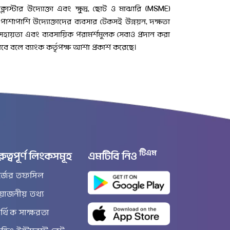
লাস্টার উদ্যোক্তা এবং ক্ষুদ্র, ছোট ও মাঝারি (MSME)
পাশাপাশি উদ্যোক্তাদের ব্যবসার টেকসই উন্নয়ন, দক্ষতা
িগরি সহায়তা এবং ব্যবসায়িক পরামর্শমূলক সেবাও প্রদান করা
া রাখবে বলে ব্যাংক কর্তৃপক্ষ আশা প্রকাশ করেছে।
টিএম
রুত্বপূর্ণ লিংকসমূহ
এমটিবি নিও
র্জের তফসিল
রয়োজনীয় তথ্য
্থিক সাক্ষরতা