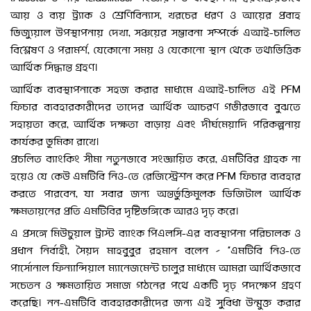
আয় ও ব্যয় ট্র্যাক ও শ্রেণিবিন্যাস, খরচের ধরণ ও আয়ের প্রবাহ
ভিজ্যুয়াল উপস্থাপনায় দেখা, সঞ্চয়ের সম্ভাবনা সম্পর্কে এআই-চালিত
বিশ্লেষণ ও পরামর্শ, যেকোনো সময় ও যেকোনো স্থান থেকে তথ্যভিত্তিক
আর্থিক সিদ্ধান্ত গ্রহণ।
আর্থিক ব্যবস্থাপনাকে সহজ করার মাধ্যমে এআই-চালিত এই PFM
ফিচার ব্যবহারকারীদের তাদের আর্থিক আচরণ গভীরভাবে বুঝতে
সহায়তা করে, আর্থিক দক্ষতা বাড়ায় এবং দীর্ঘমেয়াদি পরিকল্পনায়
কার্যকর ভূমিকা রাখে।
প্রচলিত ব্যাংকিং সীমা নতুনভাবে সংজ্ঞায়িত করে, এমটিবির গ্রাহক না
হয়েও যে কেউ এমটিবি নিও-তে রেজিস্ট্রেশন করে PFM ফিচার ব্যবহার
করতে পারবেন, যা সবার জন্য অন্তর্ভুক্তিমূলক ডিজিটাল আর্থিক
ক্ষমতায়নের প্রতি এমটিবির দৃষ্টিভঙ্গিকে আরও দৃঢ় করে।
এ প্রসঙ্গে মিউচুয়াল ট্রাস্ট ব্যাংক পিএলসি-এর ব্যবস্থাপনা পরিচালক ও
প্রধান নির্বাহী, সৈয়দ মাহবুবুর রহমান বলেন – “এমটিবি নিও-তে
পার্সোনাল ফিন্যান্সিয়াল ম্যানেজমেন্ট চালুর মাধ্যমে আমরা আর্থিকভাবে
সচেতন ও ক্ষমতায়িত সমাজ গঠনের পথে একটি দৃঢ় পদক্ষেপ গ্রহণ
করেছি। নন-এমটিবি ব্যবহারকারীদের জন্য এই সুবিধা উন্মুক্ত করার