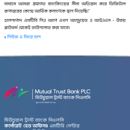
মাধ্যমে আমরা প্রথাগত ব্যাংকিংয়ের সীমা অতিক্রম করে ডিজিটাল
রূপান্তরের কেন্দ্রে আর্থিক কল্যাণকে স্থান দিয়েছি।”
হালনাগাদ এমটিবি নিও অ্যাপ এখন অ্যান্ড্রয়েড ও আইওএস – উভয়
প্লাটফর্ম থেকেই ডাউনলোড করা যাবে।
« নিউজ এ ফিরে যান
মিউচুয়াল ট্রাস্ট ব্যাংক পিএলসি
কর্পোরেট হেড অফিসঃ
এমটিবি সেন্টার