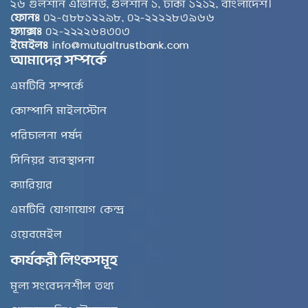
২৬ গুলশান এভিনিউ, গুলশান ১, ঢাকা ১২১২, বাংলাদেশ।
ফোনঃ
০২-৫৮৮১২২৯৮, ০২-২২২২৮৩৯৬৬
ফ্যাক্সঃ
০২-২২২২৬৪৩০৩
ইমেইলঃ
info@mutualtrustbank.com
আমাদের সম্পর্কে
এমটিবি সম্পর্কে
কোম্পানি মাইলস্টোন
পরিচালনা পর্ষদ
সিনিয়র ব্যবস্থাপনা
ক্যারিয়ার
এমটিবি যোগাযোগ কেন্দ্র
ওয়েবমেইল
কার্যকরী লিংকসমূহ
মূল্য সংবেদনশীল তথ্য