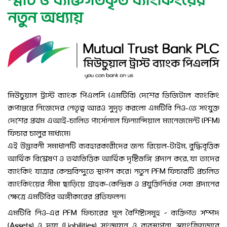
স্মার্ট ও ব্যক্তিগতকৃত ব্যাংকিংয়ের
নতুন অধ্যায়
মিউচুয়াল ট্রাস্ট ব্যাংক পিএলসি (এমটিবি) দেশের ডিজিটাল ব্যাংকিং
রূপান্তরে নিজেদের নেতৃত্ব আরও সুদৃঢ় করলো এমটিবি নিও-তে সংযুক্ত
দেশের প্রথম এআই-চালিত পার্সোনাল ফিন্যান্সিয়াল ম্যানেজমেন্ট (PFM)
ফিচার চালুর মাধ্যমে।
এই উদ্ভাবনী সমাধানটি ব্যবহারকারীদের জন্য রিয়েল-টাইম, বুদ্ধিবৃত্তিক
আর্থিক বিশ্লেষণ ও তথ্যভিত্তিক আর্থিক দৃষ্টিভঙ্গি প্রদান করে, যা তাদের
ব্যাংকিং যাত্রার কেন্দ্রবিন্দুতে স্থাপন করে। নতুন PFM ফিচারটি প্রচলিত
ব্যাংকিংয়ের সীমা ছাড়িয়ে গ্রাহক-কেন্দ্রিক ও প্রযুক্তিনির্ভর সেবা প্রদানের
ক্ষেত্রে এমটিবির অঙ্গীকারের প্রতিফলন।
এমটিবি নিও-এর PFM ফিচারের মূল বৈশিষ্ট্যসমূহ – ব্যক্তিগত সম্পদ
(Assets) ও দায় (Liabilities) সংজ্ঞায়ন ও ব্যবস্থাপনা, স্বয়ংক্রিয়ভাবে