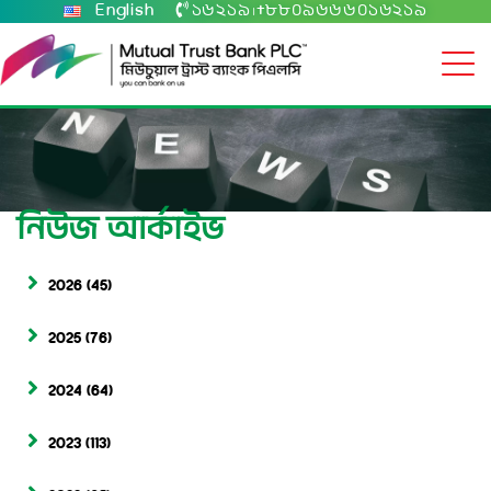
English
১৬২১৯
+৮৮০৯৬৬৬০১৬২১৯
|
নিউজ আর্কাইভ
2026
(45)
2025
(76)
2024
(64)
2023
(113)