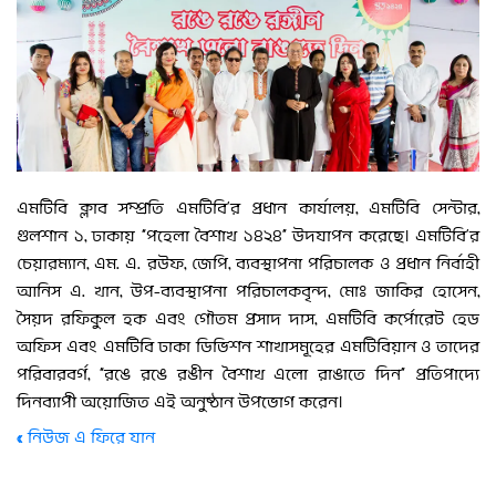
এমটিবি ক্লাব সম্প্রতি এমটিবি’র প্রধান কার্যালয়, এমটিবি সেন্টার,
গুলশান ১, ঢাকায় “পহেলা বৈশাখ ১৪২৪” উদযাপন করেছে। এমটিবি’র
চেয়ারম্যান, এম. এ. রউফ, জেপি, ব্যবস্থাপনা পরিচালক ও প্রধান নির্বাহী
আনিস এ. খান, উপ-ব্যবস্থাপনা পরিচালকবৃন্দ, মোঃ জাকির হোসেন,
সৈয়দ রফিকুল হক এবং গৌতম প্রসাদ দাস, এমটিবি কর্পোরেট হেড
অফিস এবং এমটিবি ঢাকা ডিভিশন শাখাসমূহের এমটিবিয়ান ও তাদের
পরিবারবর্গ, “রঙে রঙে রঙীন বৈশাখ এলো রাঙাতে দিন” প্রতিপাদ্যে
দিনব্যাপী অয়োজিত এই অনুষ্ঠান উপভোগ করেন।
« নিউজ এ ফিরে যান