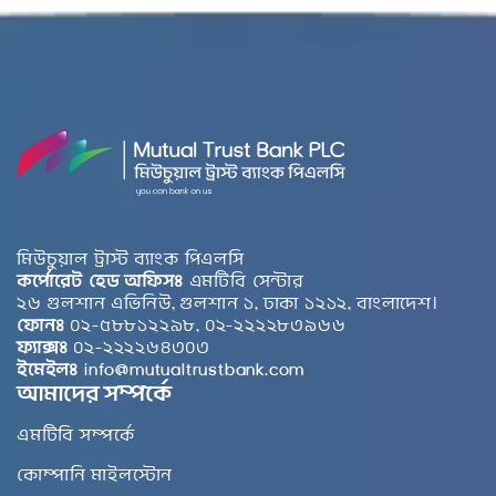
মিউচুয়াল ট্রাস্ট ব্যাংক পিএলসি
কর্পোরেট হেড অফিসঃ
এমটিবি সেন্টার
২৬ গুলশান এভিনিউ, গুলশান ১, ঢাকা ১২১২, বাংলাদেশ।
ফোনঃ
০২-৫৮৮১২২৯৮, ০২-২২২২৮৩৯৬৬
ফ্যাক্সঃ
০২-২২২২৬৪৩০৩
ইমেইলঃ
info@mutualtrustbank.com
আমাদের সম্পর্কে
এমটিবি সম্পর্কে
কোম্পানি মাইলস্টোন