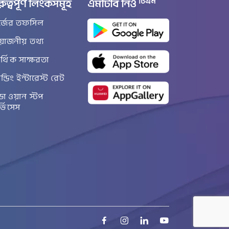
টিএম
রুত্বপূর্ণ লিংকসমূহ
এমটিবি নিও
র্জের তফসিল
রয়োজনীয় তথ্য
্থিক সাক্ষরতা
ান্ডিং ইন্টারেস্ট রেট
ডা ওয়ান স্টপ
র্ভিসেস