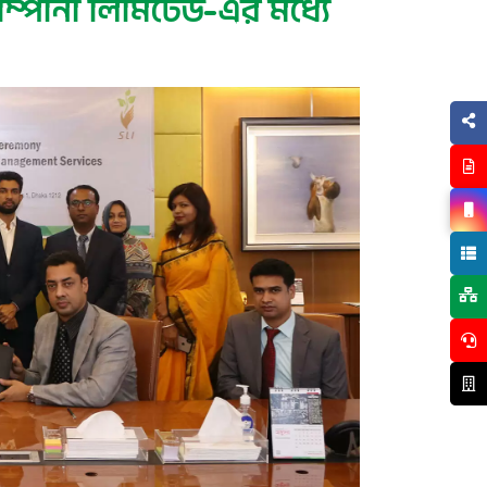
োম্পানী লিমিটেড-এর মধ্যে