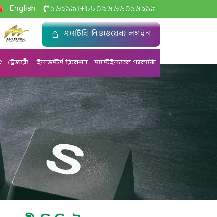
+
English
১৬২১৯
৮৮০৯৬৬৬০১৬২১৯
|
এমটিবি নিও(ওয়েব) লগইন
ং
ট্রেজারী
ইনভেস্টর্স রিলেশন
সাস্টেইন্যাবল গ্যালাক্সি