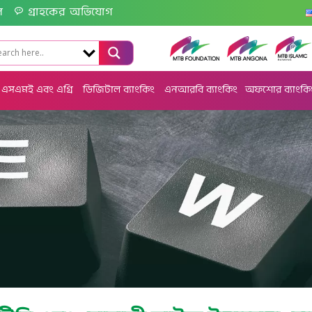
ল
গ্রাহকের অভিযোগ
এসএমই এবং এগ্রি
ডিজিটাল ব্যাংকিং
এনআরবি ব্যাংকিং
অফশোর ব্যাংকি