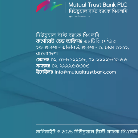
মিউচুয়াল ট্রাস্ট ব্যাংক পিএলসি
কর্পোরেট হেড অফিসঃ
এমটিবি সেন্টার
২৬ গুলশান এভিনিউ, গুলশান ১, ঢাকা ১২১২,
বাংলাদেশ।
ফোনঃ
০২-৫৮৮১২২৯৮, ০২-২২২২৮৩৯৬৬
ফ্যাক্সঃ
০২-২২২২৬৪৩০৩
ইমেইলঃ
info@mutualtrustbank.com
কপিরাইট © 2025 মিউচুয়াল ট্রাস্ট ব্যাংক পিএলসি সর