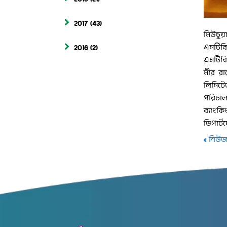
2017
(43)
মিউচুয়া
এমটিবি 
2016
(2)
এমটিবি’
মীর রাশ
লিমিটে
পরিচা
ব্যাংক
ডিপার্ট
« নিউজ