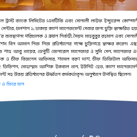
ল ট্রাস্ট ব্যাংক লিমিটেড (এমটিবি) এবং সোনালী লাইফ ইন্স্যুরেন্স কোম্পান
সেন্টার, গুলশান ১, ঢাকায় ক্যাশ ম্যানেজমেন্ট সেবার জন্য চুক্তি স্বাক্ষরিত হয়
র ব্যবস্থাপনা পরিচালক ও প্রধান নির্বাহী, সৈয়দ মাহবুবুর রহমান এবং সোনালী 
েদ বিন আমান নিজ নিজ প্রতিষ্ঠানের পক্ষে চুক্তিপত্রে স্বাক্ষর করেন। এছ
ড শাহ আবু খায়ের, ডেপুটি জেনারেল ম্যানেজার ও সুমি সেন, ম্যানেজার এ
লক ও চীফ বিজনেস অফিসার, শ্যামল বরণ দাশ, চীফ ডিজিটাল অফিসার,
িং ডিভিশন, মোহাম্মদ আশিক ইকবাল খান, ইউনিট হেড, ক্যাশ ম্যানেজমে
মেন্ট সহ উভয় প্রতিষ্ঠানের ঊর্ধ্বতন কর্মকর্তাবৃন্দ অনুষ্ঠানে উপস্থিত ছিলেন।
 এ ফিরে যান