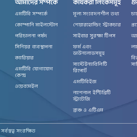
আমাদের সম্পর্কে
কার্যকরী লিংকসমূহ
গু
এমটিবি সম্পর্কে
মূল্য সংবেদনশীল তথ্য
চা
কোম্পানি মাইলস্টোন
শেয়ারহোল্ডিং স্ট্রাকচার
প্
পরিচালনা পর্ষদ
সাইবার সুরক্ষা টিপস
আর
সিনিয়র ব্যবস্থাপনা
ফর্ম এবং
ল্য
ডাউনলোডসমূহ
ক্যারিয়ার
বি
সাস্টেইন্যাবিলিটি
সা
এমটিবি যোগাযোগ
রিপোর্ট
কেন্দ্র
এমটিবিইজ
ওয়েবমেইল
ন্যাশনাল ইন্টিগ্রিটি
স্ট্রাটেজি
ব্রাঞ্চ ও এটিএম
্বস্বত্ব সংরক্ষিত