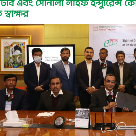
িবি এবং সোনালী লাইফ ইন্স্যুরেন্স ক
তি স্বাক্ষর