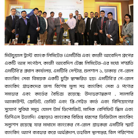
মিউচুয়াল ট্রাস্ট ব্যাংক লিমিটেড (এমটিবি) এবং কাজী আবেদিন গ্রুপের
একটি অঙ্গ সংগঠন, কাজী আবেদিন টেক্স লিমিটেড-এর মধ্যে সম্প্রতি
এমটিবি’র প্রধান কার্যালয়, এমটিবি সেন্টার, গুলশান ১, ঢাকায় পে-রোল
ব্যাংকিং সেবা বিষয়ক একটি চুক্তি স্বাক্ষরিত হয়। এমটিবি’র পে-রোল
ব্যাংকিং গ্রাহকদের জন্য বিশেষ মূল্য সহ ব্যাংকিং সেবা ও পণ্যের
সমাহার এবং কার্ডের বৈচিত্র্য রয়েছে; উদাহরণস্বরূপ , স্যালারি
অ্যাকাউন্ট, ক্রেডিট, ডেবিট এবং প্রি-পেইড কার্ড এবং বিনিয়োগের
সুযোগ সুবিধা সমূহ যেমন টার্ম ডিপোজিট, মাসিক বেনিফিট স্কিম এবং
ডিপিএস ইত্যাদি। এছাড়াও ব্যাংকের বিভিন্ন ধরনের ডিজিটাল ব্যাংকিং
সল্যুশন রয়েছে যার মাধ্যমে ব্যাংকের পে-রোল গ্রাহকরা এমটিবি স্মার্ট
ব্যাংকিং অ্যাপ ব্যবহার করে অর্থপ্রদান, তহবিল স্থানান্তর, বিল পরিশোধ