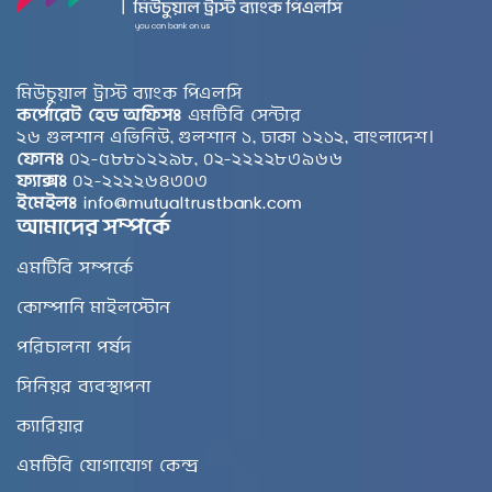
মিউচুয়াল ট্রাস্ট ব্যাংক পিএলসি
কর্পোরেট হেড অফিসঃ
এমটিবি সেন্টার
২৬ গুলশান এভিনিউ, গুলশান ১, ঢাকা ১২১২, বাংলাদেশ।
ফোনঃ
০২-৫৮৮১২২৯৮, ০২-২২২২৮৩৯৬৬
ফ্যাক্সঃ
০২-২২২২৬৪৩০৩
ইমেইলঃ
info@mutualtrustbank.com
আমাদের সম্পর্কে
এমটিবি সম্পর্কে
কোম্পানি মাইলস্টোন
পরিচালনা পর্ষদ
সিনিয়র ব্যবস্থাপনা
ক্যারিয়ার
এমটিবি যোগাযোগ কেন্দ্র