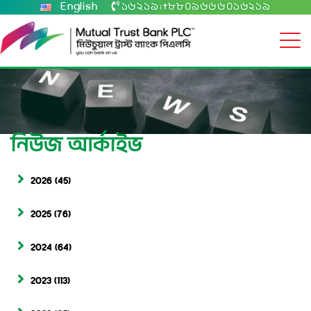
English
১৬২১৯
+৮৮০৯৬৬৬০১৬২১৯
|
নিউজ আর্কাইভ
2026
(45)
2025
(76)
2024
(64)
2023
(113)