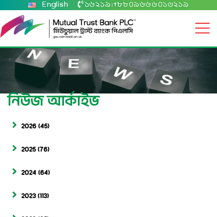
English
১৬২১৯
+৮৮০৯৬৬৬০১৬২১৯
|
নিউজ আর্কাইভ
2026
(45)
2025
(76)
2024
(64)
2023
(113)