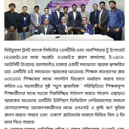
মিউচুয়াল ট্রাস্ট ব্যাংক লিমিটেড (এমটিবি) এবং অ্যাস্পিয়ার টু ইনোভেট
(এ২আই)-এর মধ্যে স¤প্রতি এ২আই’র প্রধান কার্যালয়, ই-১৪/এ·,
আইসিটি টাওয়ার, আগারগাঁও, ঢাকায় একটি সমঝোতা স্মারক স্বাক্ষরিত
হয়। এমটিবি এই সমঝোতা স্মারকের আওতায়, শিক্ষক বাতায়নের প্রায়
৬০০,০০০ শিক্ষকের মাঝে ল্যাপটপ বিতরণে অর্থায়ন করবে যাতে
কভিড-১৯ মহামারীতে সৃষ্ট ‘নতুন স্বাভাবিক ’ পরিস্থিতিতে শিক্ষকবৃন্দ
শিক্ষার্থীদের মাঝে সহজে নিরবিচ্ছিন্ন পাঠদান করতে পারেন। এছাড়াও
স্মারকের আওতায় এমটিবি ইউনিয়ন ডিজিটাল সেন্টারগুলোর মাধ্যমে
যোগ্যতাসম্পন্ন আবেদনকারীদের মাঝে এসএসই ও কৃষি ঋণ সুবিধা
প্রদান করতে পারবে এবং ‘একপে’ প্লাটফর্মের মাধ্যমে বিভিন্ন বিল ও ফি
জমা নিতে পারবে।