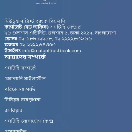
মিউচুয়াল ট্রাস্ট ব্যাংক পিএলসি
কর্পোরেট হেড অফিসঃ
এমটিবি সেন্টার
২৬ গুলশান এভিনিউ, গুলশান ১, ঢাকা ১২১২, বাংলাদেশ।
ফোনঃ
০২-৫৮৮১২২৯৮, ০২-২২২২৮৩৯৬৬
ফ্যাক্সঃ
০২-২২২২৬৪৩০৩
ইমেইলঃ
info@mutualtrustbank.com
আমাদের সম্পর্কে
এমটিবি সম্পর্কে
কোম্পানি মাইলস্টোন
পরিচালনা পর্ষদ
সিনিয়র ব্যবস্থাপনা
ক্যারিয়ার
এমটিবি যোগাযোগ কেন্দ্র