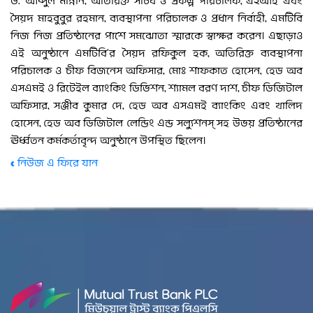
ড. আব্দুল মান্নান, অতিরিক্ত সচিব ও প্রকল্প পরিচালক, এ২আই এবং
সৈয়দ মাহবুবুর রহমান, ব্যবস্থাপনা পরিচালক ও প্রধান নির্বাহী, এমটিবি
নিজ নিজ প্রতিষ্ঠানের পাশে সমঝোতা স্মারকে স্বাক্ষর করেন। এছাড়াও
এই অনুষ্ঠানে এমটিবি’র সৈয়দ রফিকুল হক, অতিরিক্ত ব্যবস্থাপনা
পরিচালক ও চীফ বিজনেস অফিসার, মোঃ শাফকাত হোসেন, হেড অব
এসএমই ও রিটেইল ব্যাংকিং ডিভিশন, শ্যামল বরণ দাশ, চীফ ডিজিটাল
অফিসার, সঞ্জীব কুমার দে, হেড অব এসএমই ব্যাংকিং এবং খালিদ
হোসেন, হেড অব ডিজিটাল লেন্ডিং এন্ড সল্যুশনস্ সহ উভয় প্রতিষ্ঠানের
ঊর্ধ্বতন কর্মকর্তাবৃন্দ অনুষ্ঠানে উপস্থিত ছিলেন।
« নিউজ এ ফিরে যান