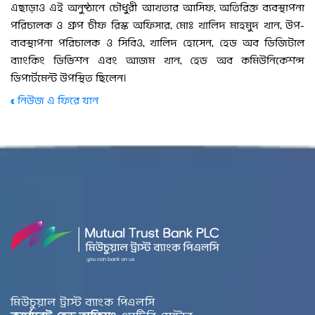
এছাড়াও এই অনুষ্ঠানে চৌধুরী আখতার আসিফ, অতিরিক্ত ব্যবস্থাপনা
পরিচালক ও গ্রুপ চীফ রিস্ক অফিসার, মোঃ খালিদ মাহমুদ খান, উপ-
ব্যবস্থাপনা পরিচালক ও সিবিও, খালিদ হোসেন, হেড অব ডিজিটাল
ব্যাংকিং ডিভিশন এবং আজম খান, হেড অব কমিউনিকেশন্স
ডিপার্টমেন্ট উপস্থিত ছিলেন।
« নিউজ এ ফিরে যান
মিউচুয়াল ট্রাস্ট ব্যাংক পিএলসি