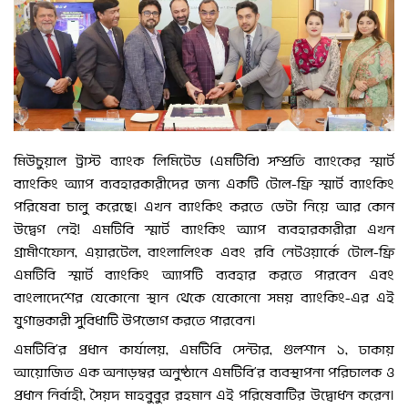
মিউচুয়াল ট্রাস্ট ব্যাংক লিমিটেড (এমটিবি) সম্প্রতি ব্যাংকের স্মার্ট
ব্যাংকিং অ্যাপ ব্যবহারকারীদের জন্য একটি টোল-ফ্রি স্মার্ট ব্যাংকিং
পরিষেবা চালু করেছে। এখন ব্যাংকিং করতে ডেটা নিয়ে আর কোন
উদ্বেগ নেই! এমটিবি স্মার্ট ব্যাংকিং অ্যাপ ব্যবহারকারীরা এখন
গ্রামীণফোন, এয়ারটেল, বাংলালিংক এবং রবি নেটওয়ার্কে টোল-ফ্রি
এমটিবি স্মার্ট ব্যাংকিং অ্যাপটি ব্যবহার করতে পারবেন এবং
বাংলাদেশের যেকোনো স্থান থেকে যেকোনো সময় ব্যাংকিং-এর এই
যুগান্তকারী সুবিধাটি উপভোগ করতে পারবেন।
এমটিবি’র প্রধান কার্যালয়, এমটিবি সেন্টার, গুলশান ১, ঢাকায়
আয়োজিত এক অনাড়ম্বর অনুষ্ঠানে এমটিবি’র ব্যবস্থাপনা পরিচালক ও
প্রধান নির্বাহী, সৈয়দ মাহবুবুর রহমান এই পরিষেবাটির উদ্বোধন করেন।