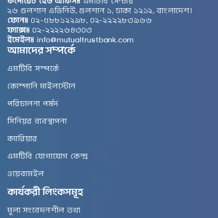
কর্পোরেট হেড অফিসঃ
এমটিবি সেন্টার
২৬ গুলশান এভিনিউ, গুলশান ১, ঢাকা ১২১২, বাংলাদেশ।
ফোনঃ
০২-৫৮৮১২২৯৮, ০২-২২২২৮৩৯৬৬
ফ্যাক্সঃ
০২-২২২২৬৪৩০৩
ইমেইলঃ
info@mutualtrustbank.com
আমাদের সম্পর্কে
এমটিবি সম্পর্কে
কোম্পানি মাইলস্টোন
পরিচালনা পর্ষদ
সিনিয়র ব্যবস্থাপনা
ক্যারিয়ার
এমটিবি যোগাযোগ কেন্দ্র
ওয়েবমেইল
কার্যকরী লিংকসমূহ
মূল্য সংবেদনশীল তথ্য