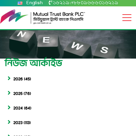
English
১৬২১৯
+৮৮০৯৬৬৬০১৬২১৯
|
নিউজ আর্কাইভ
2026
(45)
2025
(76)
2024
(64)
2023
(113)